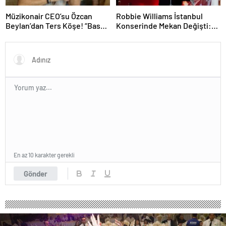
Müzikonair CEO’su Özcan
Robbie Williams İstanbul
Beylan’dan Ters Köşe! “Bas
Konserinde Mekan Değişti:
Git” ile Müzik Kariyerine İlk
Heyecan Ataköy Marina’ya
Adımını Attı!
Taşındı!
En az 10 karakter gerekli
Gönder