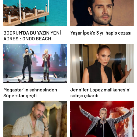
BODRUM’DA BU YAZIN YENİ
Yaşar İpek’e 3 yıl hapis cezası
ADRESİ: ONDO BEACH
Megastar’ın sahnesinden
Jennifer Lopez malikanesini
Süperstar geçti
satışa çıkardı