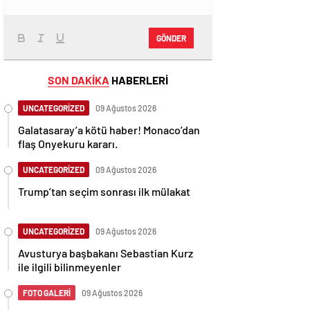
GÖNDER
SON DAKİKA
HABERLERİ
UNCATEGORİZED
09 Ağustos 2026
Galatasaray’a kötü haber! Monaco’dan
flaş Onyekuru kararı.
UNCATEGORİZED
09 Ağustos 2026
Trump’tan seçim sonrası ilk mülakat
UNCATEGORİZED
09 Ağustos 2026
Avusturya başbakanı Sebastian Kurz
ile ilgili bilinmeyenler
FOTO GALERİ
09 Ağustos 2026