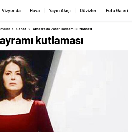
Vizyonda
Hava
Yayın Akışı
Dövizler
Foto Galeri
şmeler
Sanat
Amasra’da Zafer Bayramı kutlaması
ayramı kutlaması