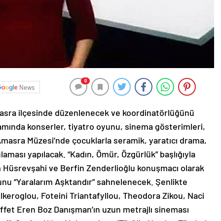
0
News
asra ilçesinde düzenlenecek ve koordinatörlüğünü
samında konserler, tiyatro oyunu, sinema gösterimleri,
 Amasra Müzesi’nde çocuklarla seramik, yaratıcı drama,
aması yapılacak. “Kadın, Ömür, Özgürlük” başlığıyla
m Hüsrevşahi ve Berfin Zenderlioğlu konuşmacı olarak
oyunu “Yaralarım Aşktandır” sahnelenecek. Şenlikte
ulkeroglou, Foteini Triantafyllou, Theodora Zikou, Naci
ffet Eren Boz Danışman’ın uzun metrajlı sineması