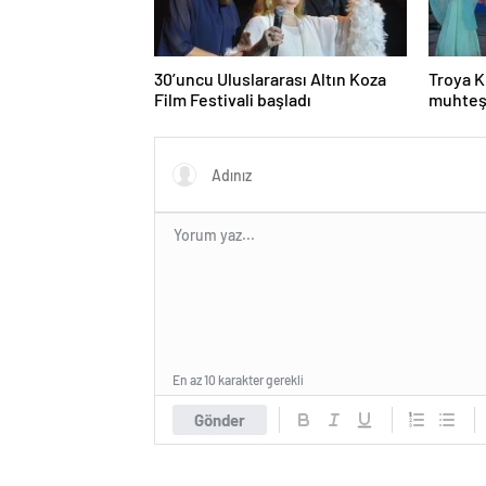
30’uncu Uluslararası Altın Koza
Troya K
Film Festivali başladı
muhteş
En az 10 karakter gerekli
Gönder