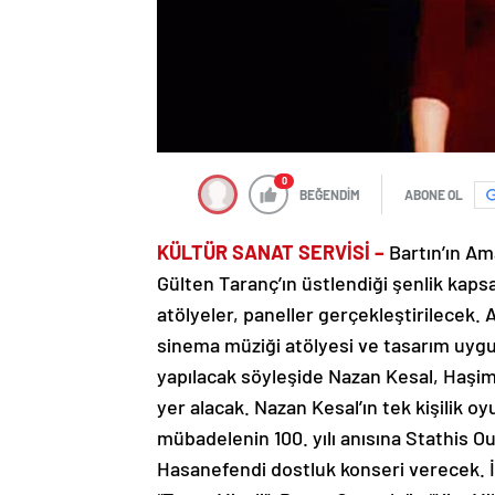
0
BEĞENDİM
ABONE OL
KÜLTÜR SANAT SERVİSİ –
Bartın’ın Am
Gülten Taranç’ın üstlendiği şenlik kap
atölyeler, paneller gerçekleştirilecek.
sinema müziği atölyesi ve tasarım uygul
yapılacak söyleşide Nazan Kesal, Haşi
yer alacak. Nazan Kesal’ın tek kişilik 
mübadelenin 100. yılı anısına Stathis O
Hasanefendi dostluk konseri verecek. İ