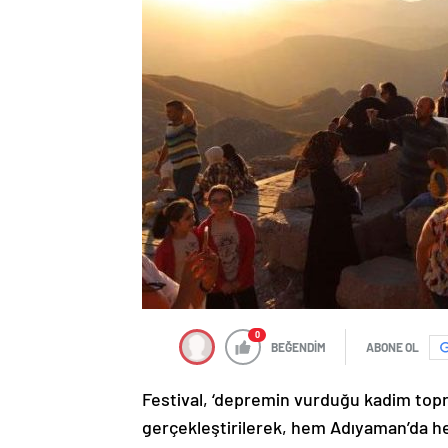
0
BEĞENDİM
ABONE OL
Festival, ‘depremin vurduğu kadim topra
gerçekleştirilerek, hem Adıyaman’da h