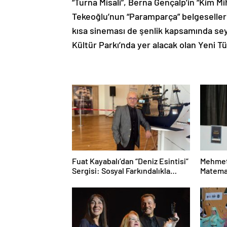
“Turna Misali”, Berna Gençalp’in “Kim 
Tekeoğlu’nun “Paramparça” belgeselleri 
kısa sineması de şenlik kapsamında seyi
Kültür Parkı’nda yer alacak olan Yeni T
Fuat Kayabalı’dan “Deniz Esintisi”
Mehmet
Sergisi: Sosyal Farkındalıkla
Matemat
Sanat Buluşuyor
Mesele