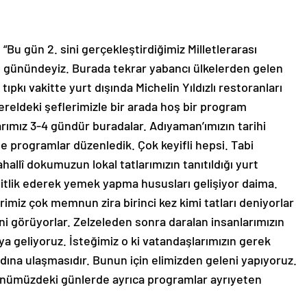
u gün 2. sini gerçekleştirdiğimiz Milletlerarası
günündeyiz. Burada tekrar yabancı ülkelerden gelen
tıpkı vakitte yurt dışında Michelin Yıldızlı restoranları
reldeki şeflerimizle bir arada hoş bir program
arımız 3-4 gündür buradalar. Adıyaman’ımızın tarihi
nde programlar düzenledik. Çok keyifli hepsi. Tabi
hallî dokumuzun lokal tatlarımızın tanıtıldığı yurt
hitlik ederek yemek yapma hususları gelişiyor daima.
rimiz çok memnun zira birinci kez kimi tatları deniyorlar
ini görüyorlar. Zelzeleden sonra daralan insanlarımızın
a geliyoruz. İsteğimiz o ki vatandaşlarımızın gerek
ına ulaşmasıdır. Bunun için elimizden geleni yapıyoruz.
 Önümüzdeki günlerde ayrıca programlar ayrıyeten