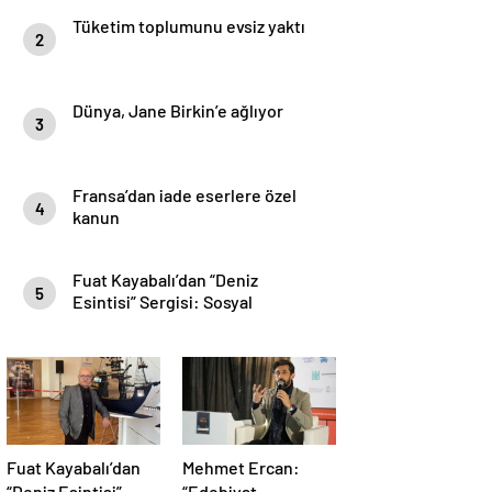
Tüketim toplumunu evsiz yaktı
2
Dünya, Jane Birkin’e ağlıyor
3
Fransa’dan iade eserlere özel
4
kanun
Fuat Kayabalı’dan “Deniz
5
Esintisi” Sergisi: Sosyal
Farkındalıkla Sanat Buluşuyor
Fuat Kayabalı’dan
Mehmet Ercan:
“Deniz Esintisi”
“Edebiyat