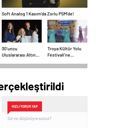
Soft Analog 1 Kasım’da Zorlu PSM’de!
30’uncu
Troya Kültür Yolu
Uluslararası Altın
Festivali’ne
Koza Film Festivali
muhteşem final
başladı
rçekleştirildi
HIZLI YORUM YAP