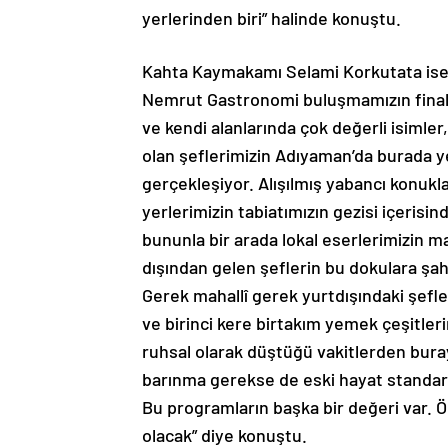
yerlerinden biri” halinde konuştu.
Kahta Kaymakamı Selami Korkutata ise “B
Nemrut Gastronomi buluşmamızın final 
ve kendi alanlarında çok değerli isimler, 
olan şeflerimizin Adıyaman’da burada ye
gerçekleşiyor. Alışılmış yabancı konukl
yerlerimizin tabiatımızın gezisi içerisi
bununla bir arada lokal eserlerimizin ma
dışından gelen şeflerin bu dokulara şa
Gerek mahallî gerek yurtdışındaki şefle
ve birinci kere birtakım yemek çeşitler
ruhsal olarak düştüğü vakitlerden buray
barınma gerekse de eski hayat standard
Bu programların başka bir değeri var.
olacak” diye konuştu.