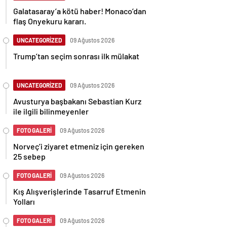
Galatasaray’a kötü haber! Monaco’dan
flaş Onyekuru kararı.
UNCATEGORİZED
09 Ağustos 2026
Trump’tan seçim sonrası ilk mülakat
UNCATEGORİZED
09 Ağustos 2026
Avusturya başbakanı Sebastian Kurz
ile ilgili bilinmeyenler
FOTO GALERİ
09 Ağustos 2026
Norveç’i ziyaret etmeniz için gereken
25 sebep
FOTO GALERİ
09 Ağustos 2026
Kış Alışverişlerinde Tasarruf Etmenin
Yolları
FOTO GALERİ
09 Ağustos 2026