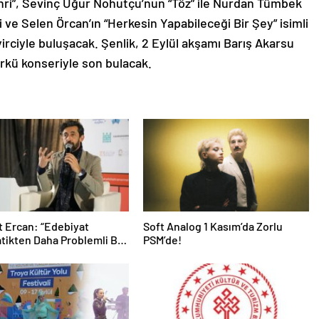
Mihri”, Sevinç Uğur Nohutçu’nun “Töz” ile Nurdan Tümbek
ve Selen Örcan’ın “Herkesin Yapabileceği Bir Şey” isimli
rciyle buluşacak. Şenlik, 2 Eylül akşamı Barış Akarsu
ürkü konseriyle son bulacak.
 Ercan: “Edebiyat
Soft Analog 1 Kasım’da Zorlu
ikten Daha Problemli Bir
PSM’de!
”