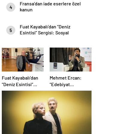
Fransa’dan iade eserlere özel
4
kanun
Fuat Kayabalı’dan “Deniz
5
Esintisi” Sergisi: Sosyal
Farkındalıkla Sanat Buluşuyor
Fuat Kayabalı’dan
Mehmet Ercan:
“Deniz Esintisi”
“Edebiyat
Sergisi: Sosyal
Matematikten Daha
Farkındalıkla Sanat
Problemli Bir
Buluşuyor
Mesele”