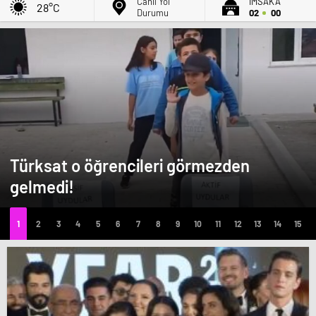
Canlı Yol
İMSAK'A
28°C
Durumu
02
00
Türksat o öğrencileri görmezden
gelmedi!