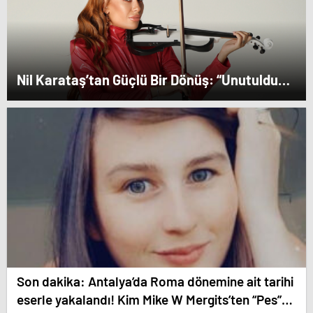
Nil Karataş’tan Güçlü Bir Dönüş: “Unutuldun”
Yayında!
Son dakika: Antalya’da Roma dönemine ait tarihi
eserle yakalandı! Kim Mike W Mergits’ten “Pes”