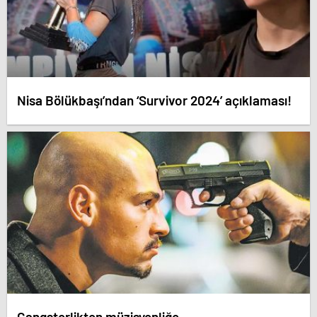
Nisa Bölükbaşı’ndan ‘Survivor 2024’ açıklaması!
Gangsterlikten müzisyenliğe