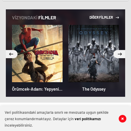
VİZYONDAKİ
FİLMLER
DİĞER FİLMLER
Örümcek-Adam: Yepyeni Bir Gün
The Odyssey
Magazinhaberi.com
Veri politikasındaki amaçlarla sınırlı ve mevzuata uygun şekilde
çerez konumlandırmaktayız. Detaylar için
veri politikamızı
inceleyebilirsiniz.