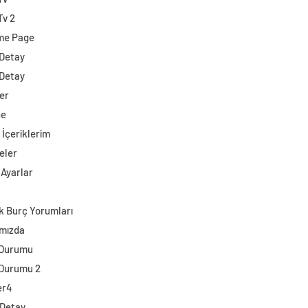
Tv 2
me Page
 Detay
 Detay
er
ne
 İçeriklerim
eler
 Ayarlar
k Burç Yorumları
mızda
 Durumu
Durumu 2
er4
 Detay