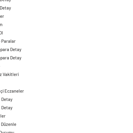
 Detay
ler
im
Ol
o Paralar
opara Detay
opara Detay
e
 Vakitleri
çi Eczaneler
e Detay
e Detay
ler
i Düzenle
 Durumu