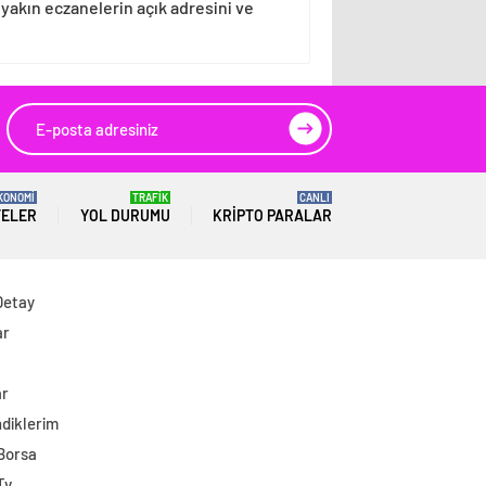
 yakın eczanelerin açık adresini ve
KONOMİ
TRAFİK
CANLI
TELER
YOL DURUMU
KRIPTO PARALAR
Detay
ar
ar
diklerim
 Borsa
Tv