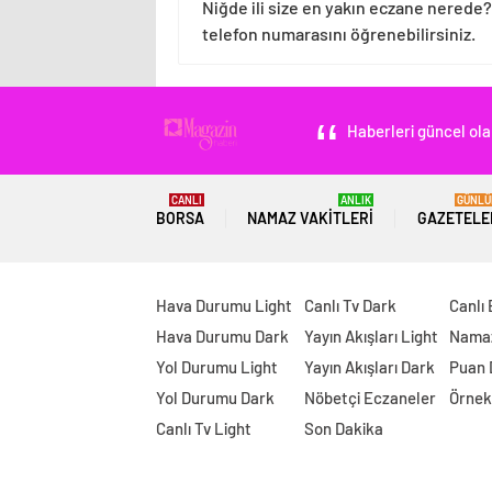
Niğde ili size en yakın eczane nerede?
telefon numarasını öğrenebilirsiniz.
Haberleri güncel ola
CANLI
ANLIK
GÜNLÜ
BORSA
NAMAZ VAKITLERI
GAZETELE
Hava Durumu Light
Canlı Tv Dark
Canlı
Hava Durumu Dark
Yayın Akışları Light
Namaz
Yol Durumu Light
Yayın Akışları Dark
Puan
Yol Durumu Dark
Nöbetçi Eczaneler
Örnek
Canlı Tv Light
Son Dakika