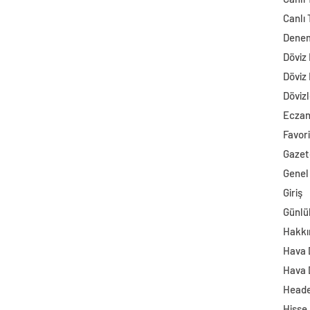
Canlı 
Dene
Döviz
Döviz
Dövizl
Ecza
Favori
Gazet
Genel
Giriş
Günlü
Hakkı
Hava
Hava 
Head
Hisse