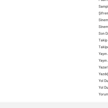
Sampl
Şifre
Sine
Sinem
Son D
Takip 
Takip
Yayın 
Yayın 
Yazar
Yazdı
Yol D
Yol D
Yorum