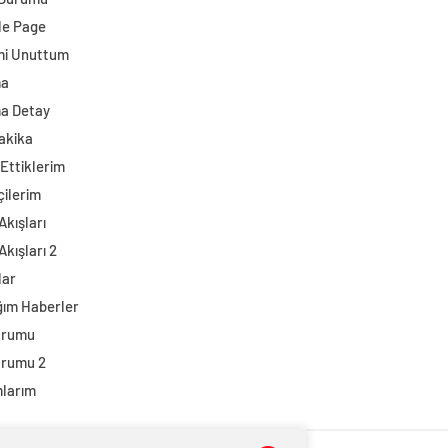
e Page
mi Unuttum
ma
a Detay
akika
Ettiklerim
çilerim
Akışları
Akışları 2
lar
ğım Haberler
urumu
urumu 2
larım