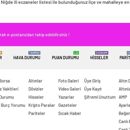
 Niğde ili eczaneler listesi ile bulunduğunuz ilçe ve mahalleye en
rak e-postanızdan takip edebilirsiniz !
K
TAHMİNİ
LİG
EKONOMİ
E
R
HAVA DURUMU
PUAN DURUMU
HISSELER
PARI
 Borsa
Altınlar
Foto Galeri
Üye Giriş
Altın 
 Vakitleri
Dövizler
Video Galeri
Üye Kayıt
Altınl
 Durumu
Hisseler
Yazarlar
Şifremi Unuttum
AMP
 Burç Yorumu
Kripto Paralar
Gazeteler
Ayarl
Pariteler
Sıcak Haber
Beğen
Canlı
Canlı 