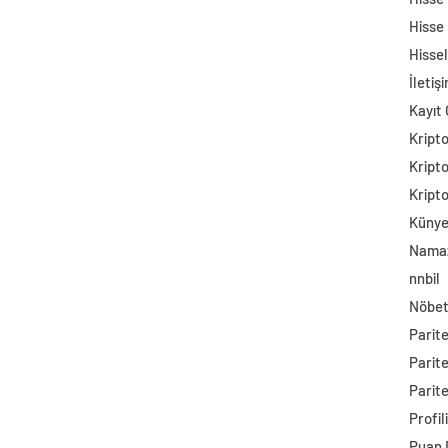
Hisse
Hisse
İletiş
Kayıt 
Kript
Kript
Kript
Küny
Namaz
nnbil
Nöbet
Parit
Parit
Parite
Profil
Puan