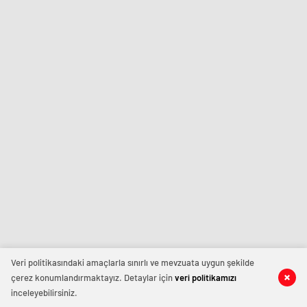
Veri politikasındaki amaçlarla sınırlı ve mevzuata uygun şekilde
çerez konumlandırmaktayız. Detaylar için
veri politikamızı
inceleyebilirsiniz.