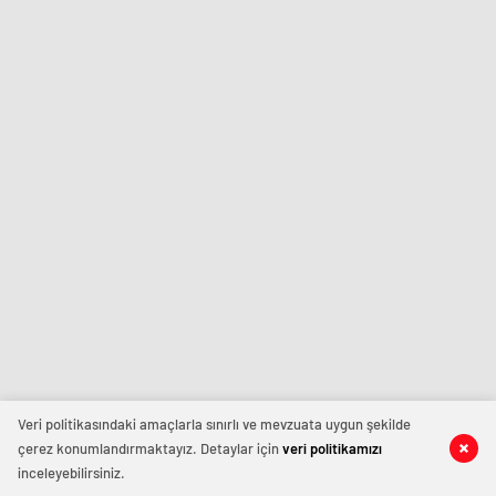
Veri politikasındaki amaçlarla sınırlı ve mevzuata uygun şekilde
çerez konumlandırmaktayız. Detaylar için
veri politikamızı
inceleyebilirsiniz.