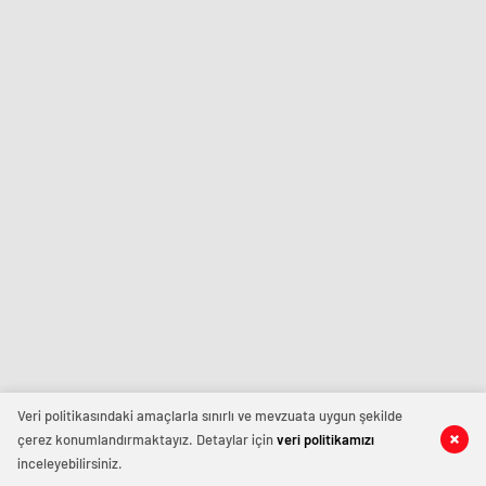
Veri politikasındaki amaçlarla sınırlı ve mevzuata uygun şekilde
çerez konumlandırmaktayız. Detaylar için
veri politikamızı
inceleyebilirsiniz.