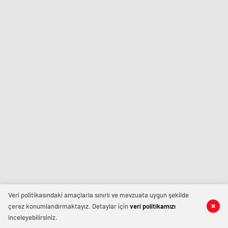
Veri politikasındaki amaçlarla sınırlı ve mevzuata uygun şekilde
çerez konumlandırmaktayız. Detaylar için
veri politikamızı
inceleyebilirsiniz.