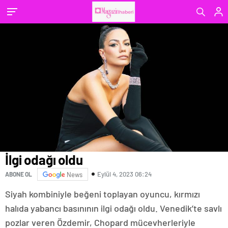
İlgi odağı oldu
Eylül 4, 2023 06:24
ABONE OL
News
Siyah kombiniyle beğeni toplayan oyuncu, kırmızı
halıda yabancı basınının ilgi odağı oldu. Venedik’te savlı
pozlar veren Özdemir, Chopard mücevherleriyle