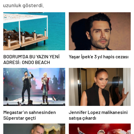
uzunluk gösterdi.
BODRUM’DA BU YAZIN YENİ
Yaşar İpek’e 3 yıl hapis cezası
ADRESİ: ONDO BEACH
Megastar’ın sahnesinden
Jennifer Lopez malikanesini
Süperstar geçti
satışa çıkardı