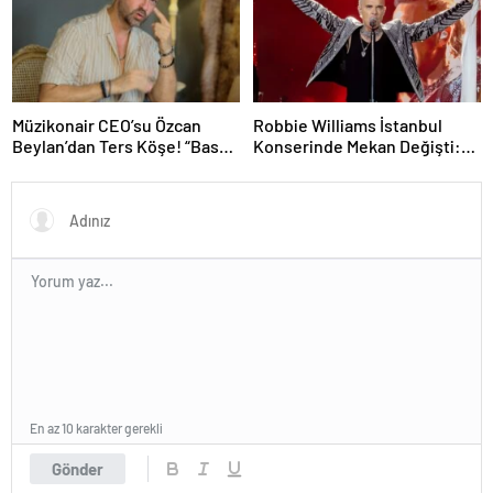
Müzikonair CEO’su Özcan
Robbie Williams İstanbul
Beylan’dan Ters Köşe! “Bas
Konserinde Mekan Değişti:
Git” ile Müzik Kariyerine İlk
Heyecan Ataköy Marina’ya
Adımını Attı!
Taşındı!
En az 10 karakter gerekli
Gönder