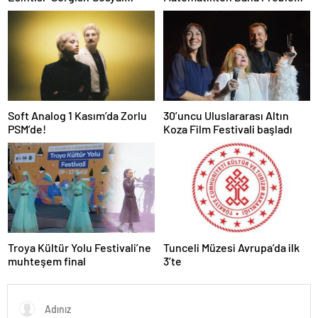
Farkındalıkla Sanat Buluşuyor
Bir Mesele”
Soft Analog 1 Kasım’da Zorlu
30’uncu Uluslararası Altın
PSM’de!
Koza Film Festivali başladı
Troya Kültür Yolu Festivali’ne
Tunceli Müzesi Avrupa’da ilk
muhteşem final
3’te