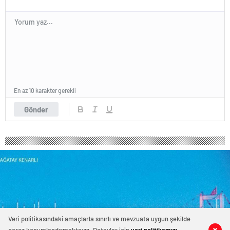
En az 10 karakter gerekli
Gönder
Veri politikasındaki amaçlarla sınırlı ve mevzuata uygun şekilde
0
0
0
0