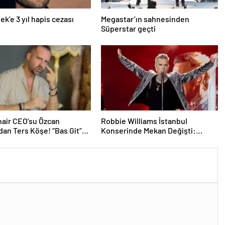
ek’e 3 yıl hapis cezası
Megastar’ın sahnesinden
Süperstar geçti
air CEO’su Özcan
Robbie Williams İstanbul
dan Ters Köşe! “Bas Git”
Konserinde Mekan Değişti:
k Kariyerine İlk Adımını
Heyecan Ataköy Marina’ya
Taşındı!