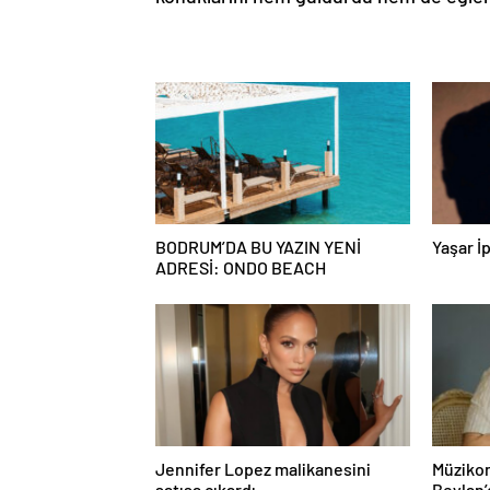
BODRUM’DA BU YAZIN YENİ
Yaşar İp
ADRESİ: ONDO BEACH
Jennifer Lopez malikanesini
Müzikon
satışa çıkardı
Beylan’