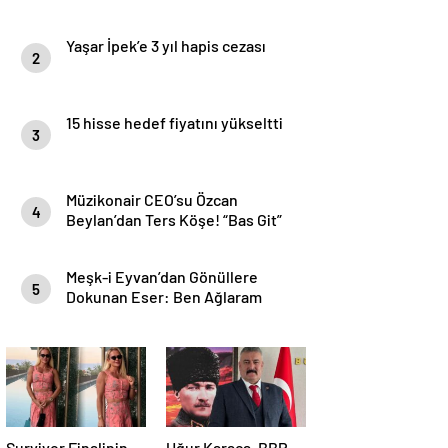
Yaşar İpek’e 3 yıl hapis cezası
2
15 hisse hedef fiyatını yükseltti
3
Müzikonair CEO’su Özcan
4
Beylan’dan Ters Köşe! “Bas Git”
ile Müzik Kariyerine İlk Adımını
Attı!
Meşk-i Eyvan’dan Gönüllere
5
Dokunan Eser: Ben Ağlaram
Survivor Finalinin
Uğur Karaca, BBP