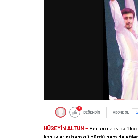
0
BEĞENDİM
ABONE OL
HÜSEYİN ALTUN –
Performansına ‘Düm 
konuklarını hem güldürdü hem de eğlen