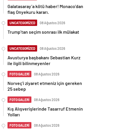
Galatasaray’a kötü haber! Monaco’dan
flaş Onyekuru kararı.
UNCATEGORİZED
08 Ağustos 2026
Trump’tan seçim sonrası ilk mülakat
UNCATEGORİZED
08 Ağustos 2026
Avusturya başbakanı Sebastian Kurz
ile ilgili bilinmeyenler
FOTO GALERİ
08 Ağustos 2026
Norveç’i ziyaret etmeniz için gereken
25 sebep
FOTO GALERİ
08 Ağustos 2026
Kış Alışverişlerinde Tasarruf Etmenin
Yolları
FOTO GALERİ
08 Ağustos 2026