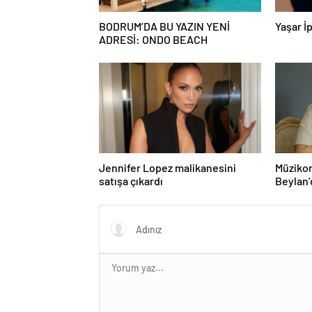
BODRUM’DA BU YAZIN YENİ
Yaşar İp
ADRESİ: ONDO BEACH
Jennifer Lopez malikanesini
Müzikon
satışa çıkardı
Beylan’
ile Müzi
Attı!