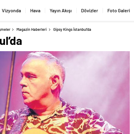
Vizyonda
Hava
Yayın Akışı
Dövizler
Foto Galeri
şmeler
Magazin Haberleri
Gipsy Kings İstanbul’da
ul’da