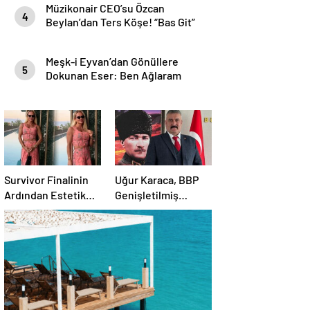
Müzikonair CEO’su Özcan
4
Beylan’dan Ters Köşe! “Bas Git”
ile Müzik Kariyerine İlk Adımını
Attı!
Meşk-i Eyvan’dan Gönüllere
5
Dokunan Eser: Ben Ağlaram
Survivor Finalinin
Uğur Karaca, BBP
Ardından Estetik
Genişletilmiş
Dokunuşuyla
Başkanlık
Gündemde
Divanı’nda görev
aldı