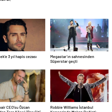
ek’e 3 yıl hapis cezası
Megastar’ın sahnesinden
Süperstar geçti
air CEO’su Özcan
Robbie Williams İstanbul
dan Ters Köşe! “Bas Git”
Konserinde Mekan Değişti: