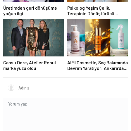
Üretimden geri dönüşüme
Psikolog Yeşim Çelik,
yoğun ilgi
Terapinin Dönüştürücü
Gücünü Savunuyor
Cansu Dere, Atelier Rebul
AIMI Cosmetic, Saç Bakımında
marka yüzü oldu
Devrim Yaratıyor: Ankara’dan
Dünyaya Yenilikçi Ürünler