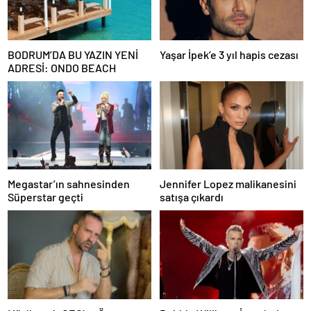
BODRUM’DA BU YAZIN YENİ
Yaşar İpek’e 3 yıl hapis cezası
ADRESİ: ONDO BEACH
Megastar’ın sahnesinden
Jennifer Lopez malikanesini
Süperstar geçti
satışa çıkardı