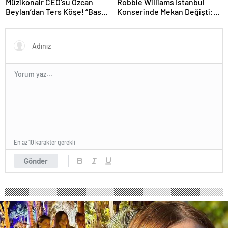
Müzikonair CEO’su Özcan
Robbie Williams İstanbul
Beylan’dan Ters Köşe! “Bas
Konserinde Mekan Değişti:
Git” ile Müzik Kariyerine İlk
Heyecan Ataköy Marina’ya
Adımını Attı!
Taşındı!
En az 10 karakter gerekli
Gönder