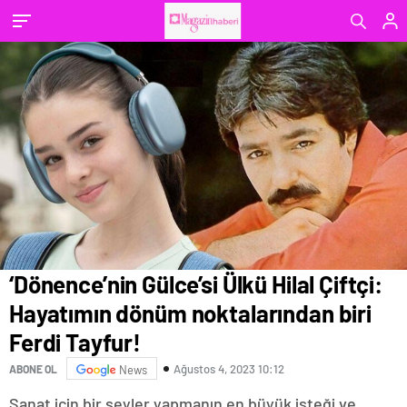
Tayfur!
geldi
‘Dönence’nin Gülce’si Ülkü Hilal Çiftçi:
Hayatımın dönüm noktalarından biri
Ferdi Tayfur!
Ağustos 4, 2023 10:12
ABONE OL
News
Sanat için bir şeyler yapmanın en büyük isteği ve