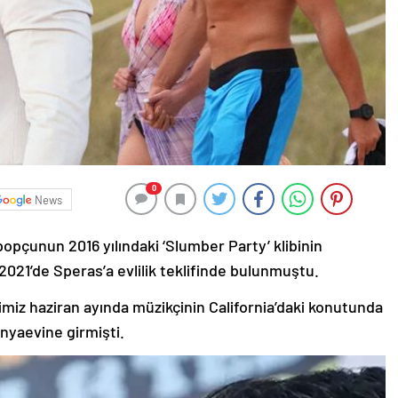
0
News
popçunun 2016 yılındaki ‘Slumber Party’ klibinin
2021’de Speras’a evlilik teklifinde bulunmuştu.
iğimiz haziran ayında müzikçinin California’daki konutunda
nyaevine girmişti.