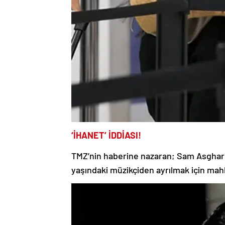
‘İHANET’ İDDİASI!
TMZ’nin haberine nazaran; Sam Asghari, e
yaşındaki müzikçiden ayrılmak için m