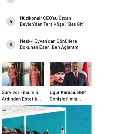
Müzikonair CEO’su Özcan
4
Beylan’dan Ters Köşe! “Bas Git”
ile Müzik Kariyerine İlk Adımını
Attı!
Meşk-i Eyvan’dan Gönüllere
5
Dokunan Eser: Ben Ağlaram
Survivor Finalinin
Uğur Karaca, BBP
Ardından Estetik
Genişletilmiş
Dokunuşuyla
Başkanlık
Gündemde
Divanı’nda görev
aldı