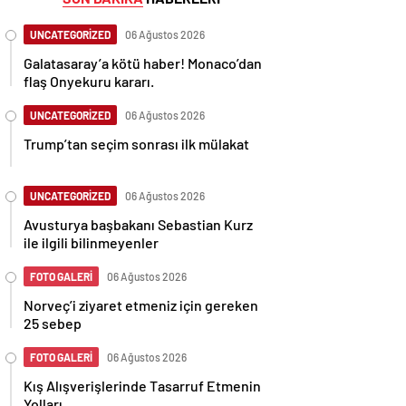
UNCATEGORİZED
06 Ağustos 2026
Galatasaray’a kötü haber! Monaco’dan
flaş Onyekuru kararı.
UNCATEGORİZED
06 Ağustos 2026
Trump’tan seçim sonrası ilk mülakat
UNCATEGORİZED
06 Ağustos 2026
Avusturya başbakanı Sebastian Kurz
ile ilgili bilinmeyenler
FOTO GALERİ
06 Ağustos 2026
Norveç’i ziyaret etmeniz için gereken
25 sebep
FOTO GALERİ
06 Ağustos 2026
Kış Alışverişlerinde Tasarruf Etmenin
Yolları