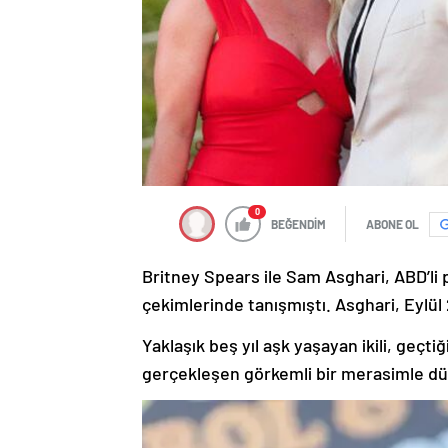
0
BEĞENDİM
ABONE OL
Britney Spears ile Sam Asghari, ABD’li 
çekimlerinde tanışmıştı. Asghari, Eylül 
Yaklaşık beş yıl aşk yaşayan ikili, geçt
gerçekleşen görkemli bir merasimle dü