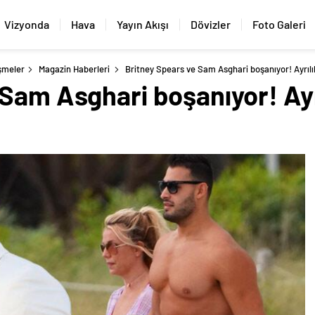
Vizyonda
Hava
Yayın Akışı
Dövizler
Foto Galeri
şmeler
Magazin Haberleri
Britney Spears ve Sam Asghari boşanıyor! Ayrılık
Sam Asghari boşanıyor! Ayrı