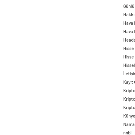
Günlü
Hakkı
Hava
Hava 
Head
Hisse
Hisse
Hisse
İletiş
Kayıt 
Kript
Kript
Kript
Küny
Namaz
nnbil