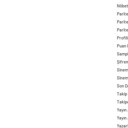
Nöbet
Parit
Parit
Parite
Profil
Puan
Sampl
Şifre
Sine
Sinem
Son D
Takip 
Takip
Yayın 
Yayın 
Yazar