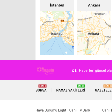
İstanbul
Ankara
Haberleri güncel ola
CANLI
ANLIK
GÜNLÜ
BORSA
NAMAZ VAKITLERI
GAZETELE
Hava Durumu Light
Canlı Tv Dark
Canlı