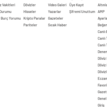
 Vakitleri
Dövizler
Video Galeri
Üye Kayıt
Altınl
 Durumu
Hisseler
Yazarlar
Şifremi Unuttum
AMP
 Burç Yorumu
Kripto Paralar
Gazeteler
Ayarl
Pariteler
Sıcak Haber
Beğen
Canlı
Canlı 
Canlı 
Dene
Döviz
Döviz
Dövizl
Ecza
Favori
Gazet
Genel
Giriş