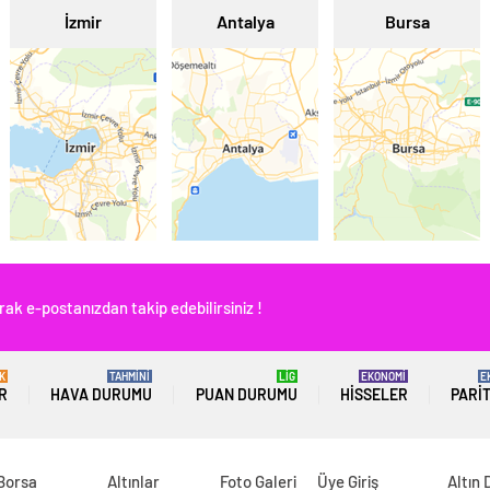
İzmir
Antalya
Bursa
rak e-postanızdan takip edebilirsiniz !
K
TAHMİNİ
LİG
EKONOMİ
E
R
HAVA DURUMU
PUAN DURUMU
HISSELER
PARI
 Borsa
Altınlar
Foto Galeri
Üye Giriş
Altın 