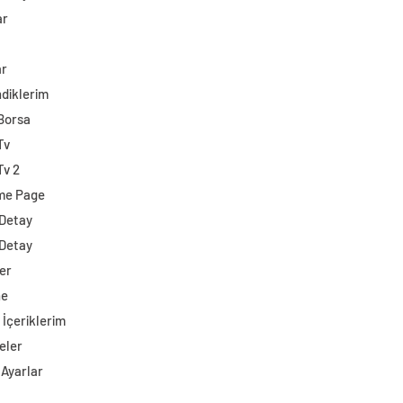
ar
ar
diklerim
 Borsa
Tv
Tv 2
me Page
 Detay
 Detay
er
ne
 İçeriklerim
eler
 Ayarlar