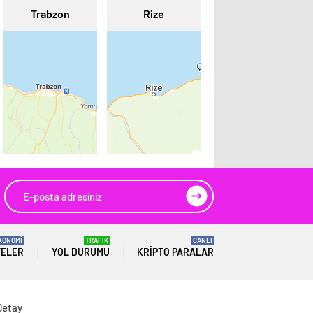
Trabzon
Rize
KONOMİ
TRAFİK
CANLI
TELER
YOL DURUMU
KRIPTO PARALAR
Detay