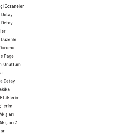
çi Eczaneler
e Detay
e Detay
ler
i Düzenle
 Durumu
e Page
mi Unuttum
ma
a Detay
akika
Ettiklerim
çilerim
Akışları
Akışları 2
lar