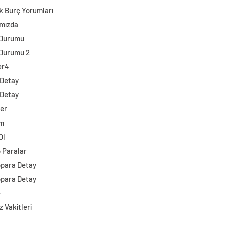
k Burç Yorumları
mızda
 Durumu
Durumu 2
er4
 Detay
 Detay
ler
im
Ol
o Paralar
opara Detay
opara Detay
e
 Vakitleri