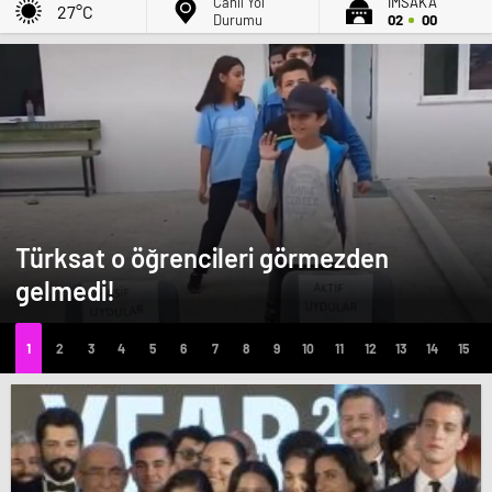
Canlı Yol
İMSAK'A
27°C
Durumu
02
00
Türksat o öğrencileri görmezden
gelmedi!