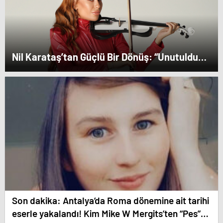
Nil Karataş’tan Güçlü Bir Dönüş: “Unutuldun”
Yayında!
Son dakika: Antalya’da Roma dönemine ait tarihi
eserle yakalandı! Kim Mike W Mergits’ten “Pes”