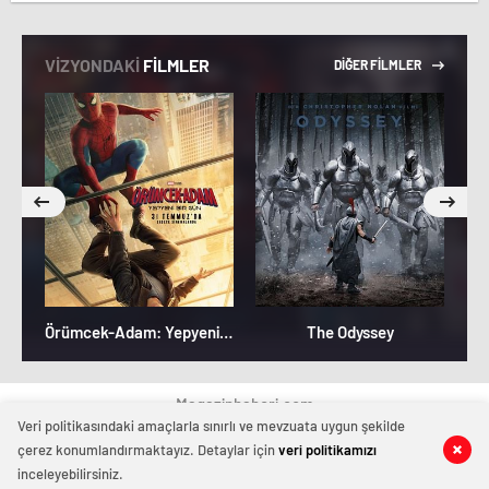
VİZYONDAKİ
FİLMLER
DİĞER FİLMLER
Örümcek-Adam: Yepyeni Bir Gün
The Odyssey
Magazinhaberi.com
Veri politikasındaki amaçlarla sınırlı ve mevzuata uygun şekilde
çerez konumlandırmaktayız. Detaylar için
veri politikamızı
inceleyebilirsiniz.