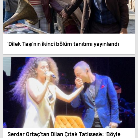
‘Dilek Taşı’nın ikinci bölüm tanıtımı yayınlandı
Serdar Ortaç’tan Dilan Çıtak Tatlıses’e: ‘Böyle