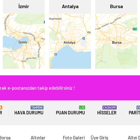
İzmir
Antalya
Bursa
rak e-postanızdan takip edebilirsiniz !
K
TAHMİNİ
LİG
EKONOMİ
E
R
HAVA DURUMU
PUAN DURUMU
HISSELER
PARI
 Borsa
Altınlar
Foto Galeri
Üye Giriş
Altın 