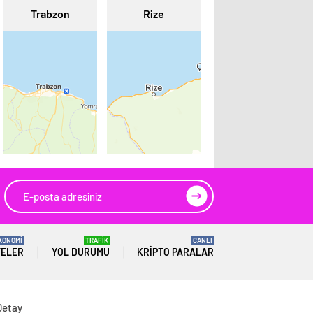
Trabzon
Rize
KONOMİ
TRAFİK
CANLI
TELER
YOL DURUMU
KRIPTO PARALAR
Detay