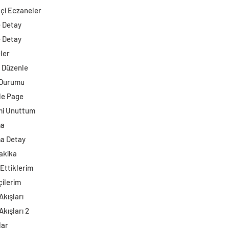
çi Eczaneler
e Detay
e Detay
ler
i Düzenle
 Durumu
e Page
mi Unuttum
ma
a Detay
akika
Ettiklerim
çilerim
Akışları
Akışları 2
lar