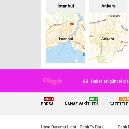
İstanbul
Ankara
Haberleri güncel ola
CANLI
ANLIK
GÜNLÜ
BORSA
NAMAZ VAKITLERI
GAZETELE
Hava Durumu Light
Canlı Tv Dark
Canlı