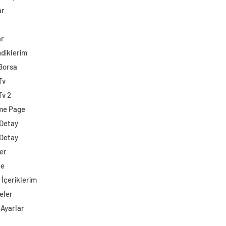
ar
ar
diklerim
 Borsa
Tv
Tv 2
me Page
 Detay
 Detay
er
ne
 İçeriklerim
eler
 Ayarlar