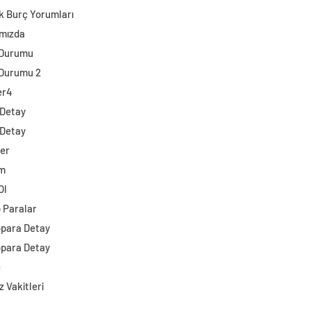
k Burç Yorumları
mızda
 Durumu
Durumu 2
er4
 Detay
 Detay
ler
im
Ol
o Paralar
opara Detay
opara Detay
e
 Vakitleri