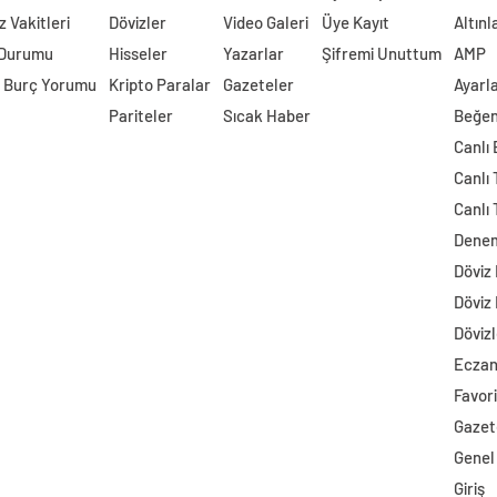
 Vakitleri
Dövizler
Video Galeri
Üye Kayıt
Altınl
 Durumu
Hisseler
Yazarlar
Şifremi Unuttum
AMP
 Burç Yorumu
Kripto Paralar
Gazeteler
Ayarl
Pariteler
Sıcak Haber
Beğen
Canlı
Canlı 
Canlı 
Dene
Döviz
Döviz
Dövizl
Ecza
Favori
Gazet
Genel
Giriş