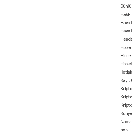
Günlü
Hakkı
Hava
Hava 
Head
Hisse
Hisse
Hisse
İletiş
Kayıt 
Kript
Kript
Kript
Küny
Namaz
nnbil