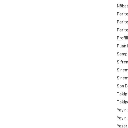
Nöbet
Parit
Parit
Parite
Profil
Puan
Sampl
Şifre
Sine
Sinem
Son D
Takip 
Takip
Yayın 
Yayın 
Yazar