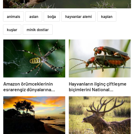
animals
aslan
boğa
hayvanlar alemi
kaplan
kuşlar
minik dostlar
Amazon örümceklerinin
Hayvanların ilginç çiftleşme
esrarengiz dünyalarına
biçimlerini National
gitmeye hazır olun.
Geographic görüntüledi.