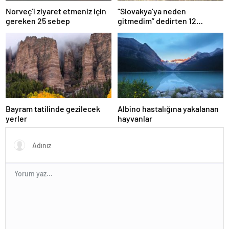
Norveç’i ziyaret etmeniz için
“Slovakya’ya neden
gereken 25 sebep
gitmedim” dedirten 12
fotoğraf
Bayram tatilinde gezilecek
Albino hastalığına yakalanan
yerler
hayvanlar