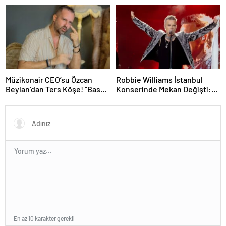
Müzikonair CEO’su Özcan
Robbie Williams İstanbul
Beylan’dan Ters Köşe! “Bas
Konserinde Mekan Değişti:
Git” ile Müzik Kariyerine İlk
Heyecan Ataköy Marina’ya
Adımını Attı!
Taşındı!
En az 10 karakter gerekli