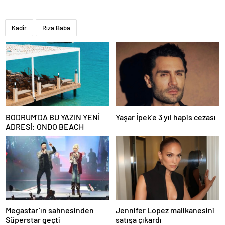
Kadir
Rıza Baba
BODRUM’DA BU YAZIN YENİ
Yaşar İpek’e 3 yıl hapis cezası
ADRESİ: ONDO BEACH
Megastar’ın sahnesinden
Jennifer Lopez malikanesini
Süperstar geçti
satışa çıkardı