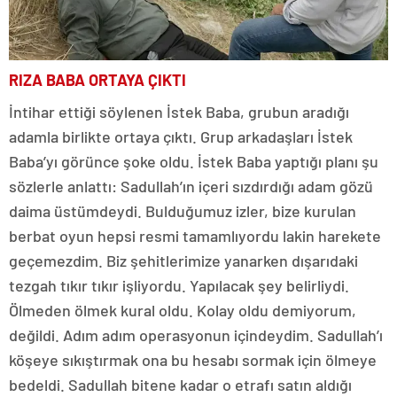
RIZA BABA ORTAYA ÇIKTI
İntihar ettiği söylenen İstek Baba, grubun aradığı
adamla birlikte ortaya çıktı. Grup arkadaşları İstek
Baba’yı görünce şoke oldu. İstek Baba yaptığı planı şu
sözlerle anlattı: Sadullah’ın içeri sızdırdığı adam gözü
daima üstümdeydi. Bulduğumuz izler, bize kurulan
berbat oyun hepsi resmi tamamlıyordu lakin harekete
geçemezdim. Biz şehitlerimize yanarken dışarıdaki
tezgah tıkır tıkır işliyordu. Yapılacak şey belirliydi.
Ölmeden ölmek kural oldu. Kolay oldu demiyorum,
değildi. Adım adım operasyonun içindeydim. Sadullah’ı
köşeye sıkıştırmak ona bu hesabı sormak için ölmeye
bedeldi. Sadullah bitene kadar o etrafı satın aldığı