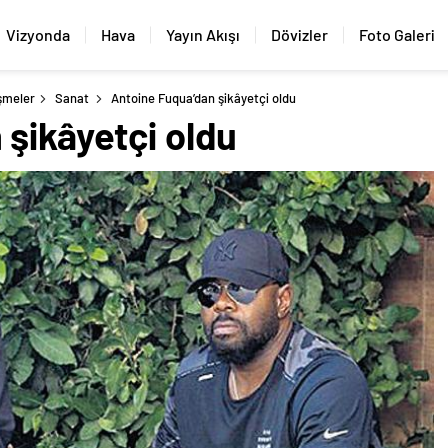
Vizyonda
Hava
Yayın Akışı
Dövizler
Foto Galeri
şmeler
Sanat
Antoine Fuqua’dan şikâyetçi oldu
şikâyetçi oldu