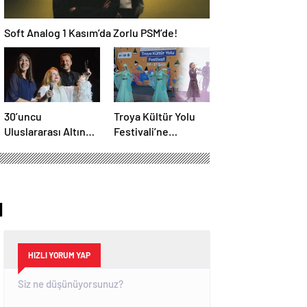
Soft Analog 1 Kasım’da Zorlu PSM’de!
30’uncu
Troya Kültür Yolu
Uluslararası Altın
Festivali’ne
Koza Film Festivali
muhteşem final
başladı
ı
HIZLI YORUM YAP