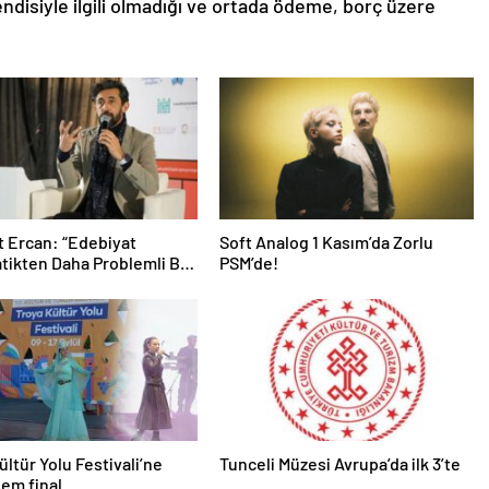
endisiyle ilgili olmadığı ve ortada ödeme, borç üzere
 Ercan: “Edebiyat
Soft Analog 1 Kasım’da Zorlu
ikten Daha Problemli Bir
PSM’de!
”
ültür Yolu Festivali’ne
Tunceli Müzesi Avrupa’da ilk 3’te
em final