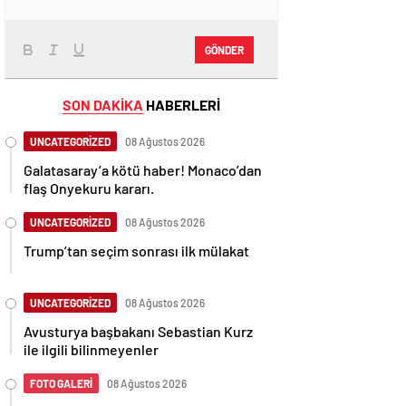
GÖNDER
SON DAKİKA
HABERLERİ
UNCATEGORİZED
08 Ağustos 2026
Galatasaray’a kötü haber! Monaco’dan
flaş Onyekuru kararı.
UNCATEGORİZED
08 Ağustos 2026
Trump’tan seçim sonrası ilk mülakat
UNCATEGORİZED
08 Ağustos 2026
Avusturya başbakanı Sebastian Kurz
ile ilgili bilinmeyenler
FOTO GALERİ
08 Ağustos 2026