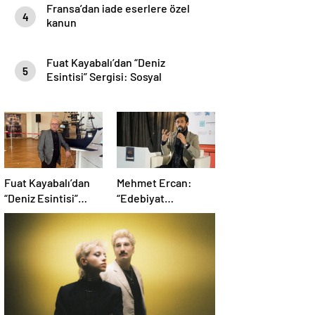
Fransa’dan iade eserlere özel
4
kanun
Fuat Kayabalı’dan “Deniz
5
Esintisi” Sergisi: Sosyal
Farkındalıkla Sanat Buluşuyor
Fuat Kayabalı’dan
Mehmet Ercan:
“Deniz Esintisi”
“Edebiyat
Sergisi: Sosyal
Matematikten Daha
Farkındalıkla Sanat
Problemli Bir
Buluşuyor
Mesele”