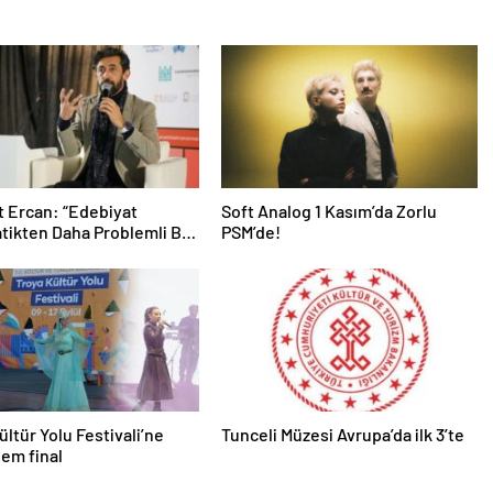
 Ercan: “Edebiyat
Soft Analog 1 Kasım’da Zorlu
ikten Daha Problemli Bir
PSM’de!
”
ültür Yolu Festivali’ne
Tunceli Müzesi Avrupa’da ilk 3’te
em final