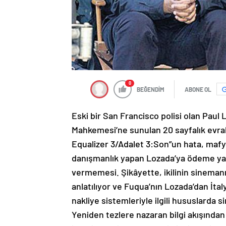
0
BEĞENDİM
ABONE OL
Eski bir San Francisco polisi olan Pau
Mahkemesi’ne sunulan 20 sayfalık evrak
Equalizer 3/Adalet 3:Son”un hata, mafy
danışmanlık yapan Lozada’ya ödeme ya
vermemesi. Şikâyette, ikilinin sinemanı
anlatılıyor ve Fuqua’nın Lozada’dan İta
nakliye sistemleriyle ilgili hususlarda 
Yeniden tezlere nazaran bilgi akışından 