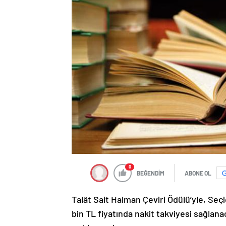
0
BEĞENDİM
ABONE OL
Talât Sait Halman Çeviri Ödülü’yle, Seç
bin TL fiyatında nakit takviyesi sağlan