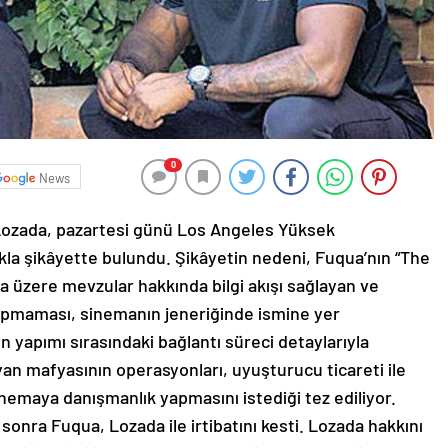
0
News
l Lozada, pazartesi günü Los Angeles Yüksek
la şikâyette bulundu. Şikâyetin nedeni, Fuqua’nın “The
a üzere mevzular hakkında bilgi akışı sağlayan ve
pmaması, sinemanın jeneriğinde ismine yer
n yapımı sırasındaki bağlantı süreci detaylarıyla
lyan mafyasının operasyonları, uyuşturucu ticareti ile
sinemaya danışmanlık yapmasını istediği tez ediliyor.
sonra Fuqua, Lozada ile irtibatını kesti. Lozada hakkını