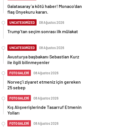
Galatasaray’a kötü haber! Monaco’dan
flaş Onyekuru kararı.
UNCATEGORİZED
08 Ağustos 2026
Trump’tan seçim sonrası ilk mülakat
UNCATEGORİZED
08 Ağustos 2026
Avusturya başbakanı Sebastian Kurz
ile ilgili bilinmeyenler
FOTO GALERİ
08 Ağustos 2026
Norveç’i ziyaret etmeniz için gereken
25 sebep
FOTO GALERİ
08 Ağustos 2026
Kış Alışverişlerinde Tasarruf Etmenin
Yolları
FOTO GALERİ
08 Ağustos 2026