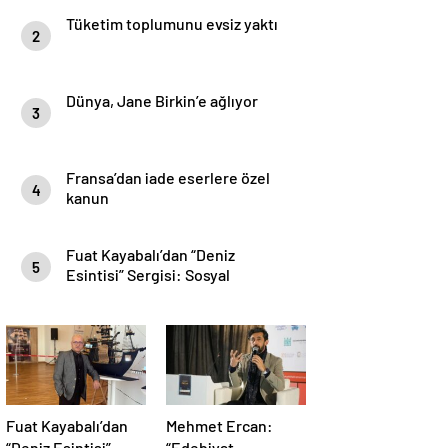
Tüketim toplumunu evsiz yaktı
2
Dünya, Jane Birkin’e ağlıyor
3
Fransa’dan iade eserlere özel
4
kanun
Fuat Kayabalı’dan “Deniz
5
Esintisi” Sergisi: Sosyal
Farkındalıkla Sanat Buluşuyor
Fuat Kayabalı’dan
Mehmet Ercan:
“Deniz Esintisi”
“Edebiyat