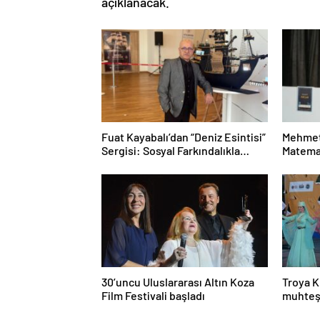
açıklanacak.
Fuat Kayabalı’dan “Deniz Esintisi”
Mehmet
Sergisi: Sosyal Farkındalıkla
Matemat
Sanat Buluşuyor
Mesele
30’uncu Uluslararası Altın Koza
Troya K
Film Festivali başladı
muhteş