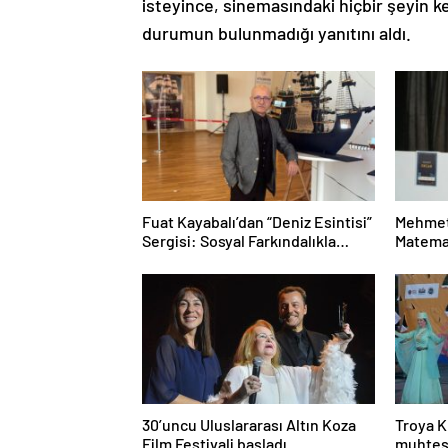
isteyince, sinemasındaki hiçbir şeyin k
durumun bulunmadığı yanıtını aldı.
Fuat Kayabalı’dan “Deniz Esintisi”
Mehmet
Sergisi: Sosyal Farkındalıkla
Matemat
Sanat Buluşuyor
Mesele
30’uncu Uluslararası Altın Koza
Troya K
Film Festivali başladı
muhteş