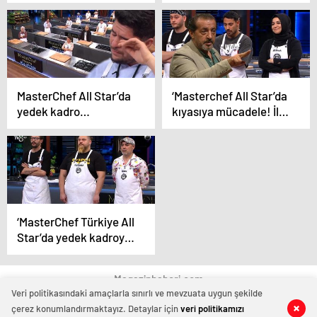
yarışmacıları kulise
Ana kadroya giren
gönderdi
19’uncu isim belli oldu
MasterChef All Star’da
‘Masterchef All Star’da
yedek kadro
kıyasıya mücadele! İlk
mücadelesi! Hamza
15 belli oldu
Mercimek gözyaşlarına
boğuldu
‘MasterChef Türkiye All
Star’da yedek kadroya
giren isimler belli oldu!
Magazinhaberi.com
Veri politikasındaki amaçlarla sınırlı ve mevzuata uygun şekilde
çerez konumlandırmaktayız. Detaylar için
veri politikamızı