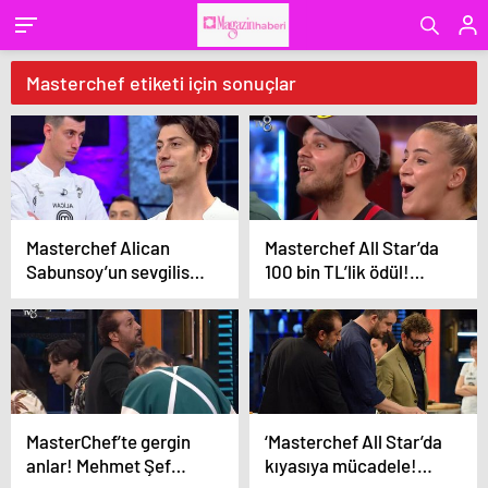
Masterchef etiketi için sonuçlar
Masterchef Alican
Masterchef All Star’da
Sabunsoy’un sevgilisi
100 bin TL’lik ödül!
ortaya çıktı!
Kazanan isim belli oldu
MasterChef’te gergin
‘Masterchef All Star’da
anlar! Mehmet Şef
kıyasıya mücadele!