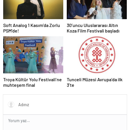
Soft Analog 1 Kasım’da Zorlu
30’uncu Uluslararası Altın
PSM’de!
Koza Film Festivali başladı
Troya Kültür Yolu Festivali’ne
Tunceli Müzesi Avrupa’da ilk
muhteşem final
3’te