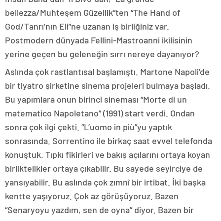
bellezza/Muhteşem Güzellik”ten “The Hand of
God/Tanrı’nın Eli”ne uzanan iş birliğiniz var.
Postmodern dünyada Fellini-Mastroanni ikilisinin
yerine geçen bu geleneğin sırrı nereye dayanıyor?
Aslında çok rastlantısal başlamıştı. Martone Napoli’de
bir tiyatro şirketine sinema projeleri bulmaya başladı.
Bu yapımlara onun birinci sineması “Morte di un
matematico Napoletano” (1991) start verdi. Ondan
sonra çok ilgi çekti. “L’uomo in più”yu yaptık
sonrasında. Sorrentino ile birkaç saat evvel telefonda
konuştuk. Tıpkı fikirleri ve bakış açılarını ortaya koyan
birliktelikler ortaya çıkabilir. Bu sayede seyirciye de
yansıyabilir. Bu aslında çok zımnî bir irtibat. İki başka
kentte yaşıyoruz. Çok az görüşüyoruz. Bazen
“Senaryoyu yazdım, sen de oyna” diyor. Bazen bir