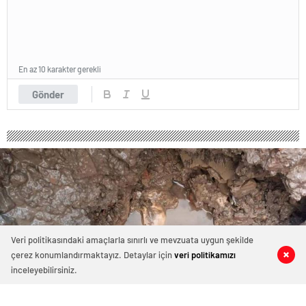
En az 10 karakter gerekli
Gönder
Veri politikasındaki amaçlarla sınırlı ve mevzuata uygun şekilde
çerez konumlandırmaktayız. Detaylar için
veri politikamızı
0
0
0
0
inceleyebilirsiniz.