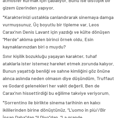
atmosfer kurmak için çabalıyor. Bunu ise distopik bir
gizem üzerinden yapıyor.
*Karakterinizi ustalıkla canlandırarak sinemaya damga
vurmuşsunuz. Üç boyutlu bir tipleme var. Leos
Carax’nın Denis Lavant için yazdığı ve külte dönüşen
“Merde” aklıma gelen birinci örnek oldu. Esin
kaynaklarınızdan biri o muydu?
Sınır kişilik bozukluğu yaşayan karakter, tuhaf
ataklarla ister istemez hareket etmek zorunda kalıyor.
Bunun yaşattığı benliği ve sahne kimliğini göz önüne
alınca aslında neden olmasın diye düşündüm. Truffaut
ve Godard gelenekleri her vakit değerli. Ben de
Carax’nın hissettirdiği bu eğilime takviye veriyorum.
*Sorrentino ile birlikte sinema tarihinin en kalıcı
ikililerinden birine dönüştünüz. “L’uomo in più//Bir
İnsan Daha”dan “Il Divo”dan, “La grande