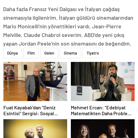
Daha fazla Fransız Yeni Dalgası ve İtalyan çağdaş
sinemasıyla ilgilenirim. İtalyan güldürü sinemalarından
Mario Monicelli’nin yönettikleri vardı. Jean-Pierre
Melville, Claude Chabrol severim. ABD’de yeni çıkış
yapan Jordan Peele’nin son sinemasını de beğendim.
Dünya
Film
Gelen
Sinema
Tiyatro
Fuat Kayabalı’dan “Deniz
Mehmet Ercan: “Edebiyat
Esintisi” Sergisi: Sosyal
Matematikten Daha Problemli
Farkındalıkla Sanat Buluşuyor
Bir Mesele”