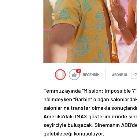
0
BEĞENDİM
ABONE OL
Temmuz ayında “Mission: Impossible 7” 
hâlindeyken “Barbie” olağan salonlardak
salonlarına transfer olmakla sonuçlandı
Amerika’daki IMAX gösterimlerinde sin
seyirciyle buluşacak. Sinemanın ABD’de
gelebileceği konuşuluyor.