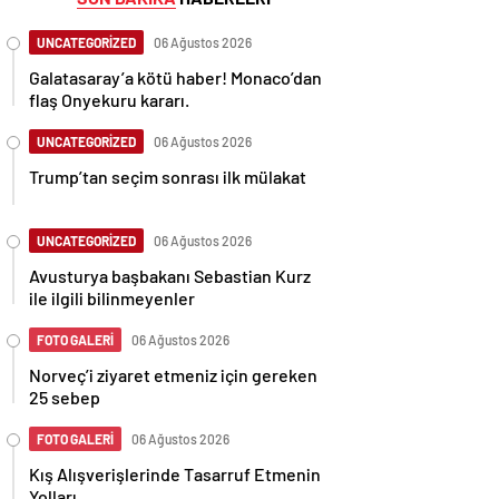
UNCATEGORİZED
06 Ağustos 2026
Galatasaray’a kötü haber! Monaco’dan
flaş Onyekuru kararı.
UNCATEGORİZED
06 Ağustos 2026
Trump’tan seçim sonrası ilk mülakat
UNCATEGORİZED
06 Ağustos 2026
Avusturya başbakanı Sebastian Kurz
ile ilgili bilinmeyenler
FOTO GALERİ
06 Ağustos 2026
Norveç’i ziyaret etmeniz için gereken
25 sebep
FOTO GALERİ
06 Ağustos 2026
Kış Alışverişlerinde Tasarruf Etmenin
Yolları