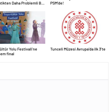
ikten Daha Problemli Bir
PSM’de!
”
ültür Yolu Festivali’ne
Tunceli Müzesi Avrupa’da ilk 3’te
em final