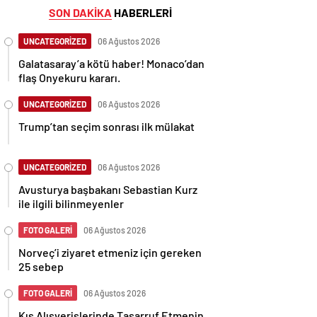
SON DAKİKA
HABERLERİ
UNCATEGORİZED
06 Ağustos 2026
Galatasaray’a kötü haber! Monaco’dan
flaş Onyekuru kararı.
UNCATEGORİZED
06 Ağustos 2026
Trump’tan seçim sonrası ilk mülakat
UNCATEGORİZED
06 Ağustos 2026
Avusturya başbakanı Sebastian Kurz
ile ilgili bilinmeyenler
FOTO GALERİ
06 Ağustos 2026
Norveç’i ziyaret etmeniz için gereken
25 sebep
FOTO GALERİ
06 Ağustos 2026
Kış Alışverişlerinde Tasarruf Etmenin