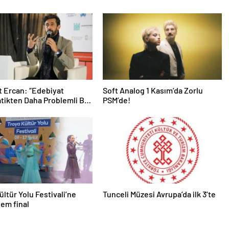
 Ercan: “Edebiyat
Soft Analog 1 Kasım’da Zorlu
ikten Daha Problemli Bir
PSM’de!
”
ültür Yolu Festivali’ne
Tunceli Müzesi Avrupa’da ilk 3’te
em final