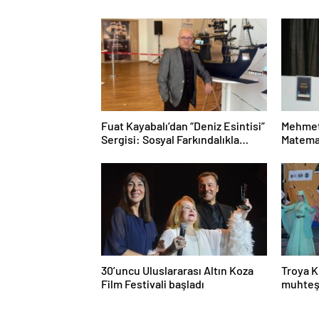
Fuat Kayabalı’dan “Deniz Esintisi”
Mehmet
Sergisi: Sosyal Farkındalıkla
Matemat
Sanat Buluşuyor
Mesele
30’uncu Uluslararası Altın Koza
Troya K
Film Festivali başladı
muhteş