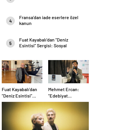
Fransa’dan iade eserlere özel
4
kanun
Fuat Kayabalı’dan “Deniz
5
Esintisi” Sergisi: Sosyal
Farkındalıkla Sanat Buluşuyor
Fuat Kayabalı’dan
Mehmet Ercan:
“Deniz Esintisi”
“Edebiyat
Sergisi: Sosyal
Matematikten Daha
Farkındalıkla Sanat
Problemli Bir
Buluşuyor
Mesele”