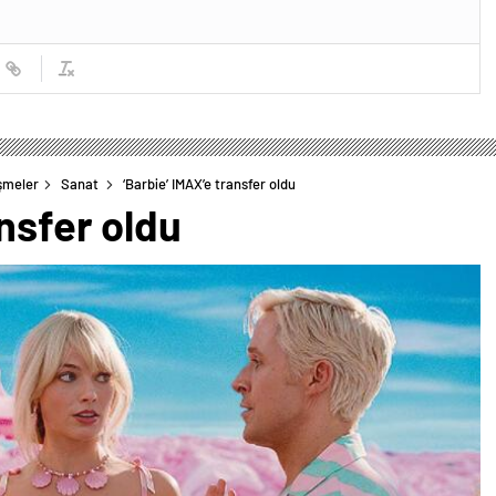
şmeler
Sanat
‘Barbie’ IMAX’e transfer oldu
ansfer oldu