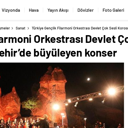
Vizyonda
Hava
Yayın Akışı
Dövizler
Foto Galeri
şmeler
Sanat
Türkiye Gençlik Filarmoni Orkestrası Devlet Çok Sesli Koro
larmoni Orkestrası Devlet Ç
hir’de büyüleyen konser