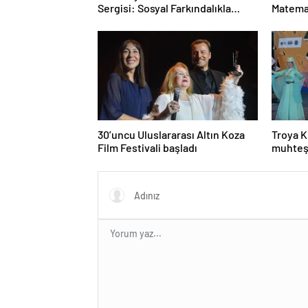
Sergisi: Sosyal Farkındalıkla
Matemat
Sanat Buluşuyor
Mesele
30’uncu Uluslararası Altın Koza
Troya K
Film Festivali başladı
muhteş