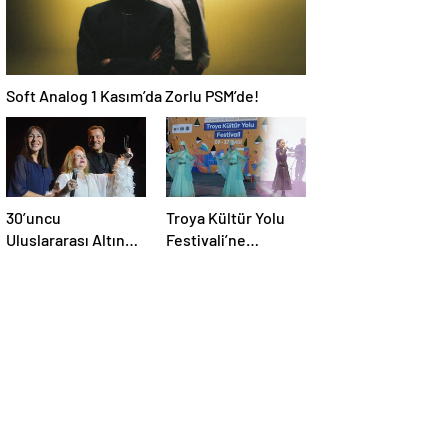
Soft Analog 1 Kasım’da Zorlu PSM’de!
30’uncu
Troya Kültür Yolu
Uluslararası Altın
Festivali’ne
Koza Film Festivali
muhteşem final
başladı