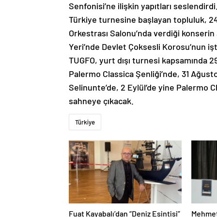
Senfonisi’ne ilişkin yapıtları seslendir
Türkiye turnesine başlayan topluluk, 
Orkestrası Salonu’nda verdiği konseri
Yeri’nde Devlet Çoksesli Korosu’nun işt
TUGFO, yurt dışı turnesi kapsamında 29
Palermo Classica Şenliği’nde, 31 Ağusto
Selinunte’de, 2 Eylül’de yine Palermo Cl
sahneye çıkacak.
Türkiye
Fuat Kayabalı’dan “Deniz Esintisi”
Mehmet