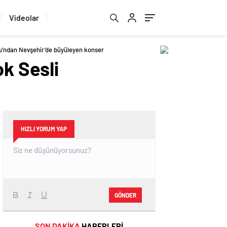
Videolar
su’ndan Nevşehir’de büyüleyen konser
ok Sesli
HIZLI YORUM YAP
GÖNDER
SON DAKİKA
HABERLERİ