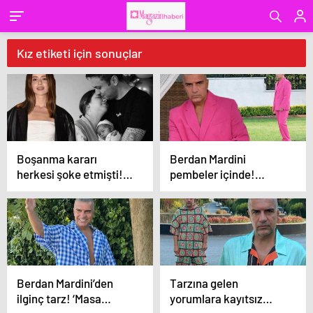
Kız etiketi için sonuçlar
Boşanma kararı
Berdan Mardini
herkesi şoke etmişti!
pembeler içinde!
‘Olması gereken oldu’
‘Barbie evde ağlıyor’
Berdan Mardini’den
Tarzına gelen
ilginç tarz! ‘Masa
yorumlara kayıtsız