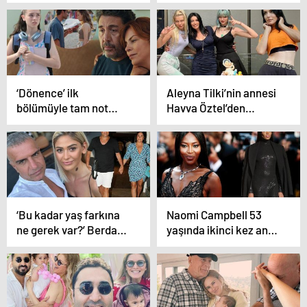
örtüsü konsepti’
kalamadı! ‘Yok Berdan
Barbini’
‘Dönence’ ilk
Aleyna Tilki’nin annesi
bölümüyle tam not
Havva Öztel’den
aldı! ‘Eğer büyülü taşa
takipçisine: Üçüncü
basarsan buradan
çocuğa ihtiyacım yok
gidemezsin’
‘Bu kadar yaş farkına
Naomi Campbell 53
ne gerek var?’ Berdan
yaşında ikinci kez anne
Mardini sevgilisi ile
oldu! ‘Hoş geldin
fotoğrafını paylaştı
bebeğim’