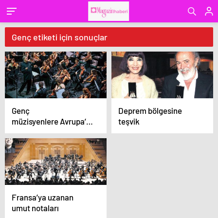
Genç etiketi için sonuçlar
Genç
Deprem bölgesine
müzisyenlere Avrupa’dan
teşvik
övgü
Fransa’ya uzanan
umut notaları