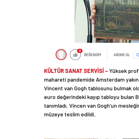
0
BEĞENDİM
ABONE OL
KÜLTÜR SANAT SERVİSİ –
Yüksek profil
mahareti pandemide Amsterdam yakınlar
Vincent van Gogh tablosunu bulmak oldu
euro değerindeki kayıp tabloyu bulan B
tanımladı. Vincen van Gogh’un mesleğin
müzeye teslim edildi.