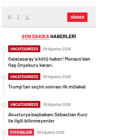
GÖNDER
SON DAKİKA
HABERLERİ
UNCATEGORİZED
09 Ağustos 2026
Galatasaray’a kötü haber! Monaco’dan
flaş Onyekuru kararı.
UNCATEGORİZED
09 Ağustos 2026
Trump’tan seçim sonrası ilk mülakat
UNCATEGORİZED
09 Ağustos 2026
Avusturya başbakanı Sebastian Kurz
ile ilgili bilinmeyenler
FOTO GALERİ
09 Ağustos 2026