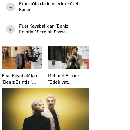
Fransa’dan iade eserlere özel
4
kanun
Fuat Kayabalı’dan “Deniz
5
Esintisi” Sergisi: Sosyal
Farkındalıkla Sanat Buluşuyor
Fuat Kayabalı’dan
Mehmet Ercan:
“Deniz Esintisi”
“Edebiyat
Sergisi: Sosyal
Matematikten Daha
Farkındalıkla Sanat
Problemli Bir
Buluşuyor
Mesele”