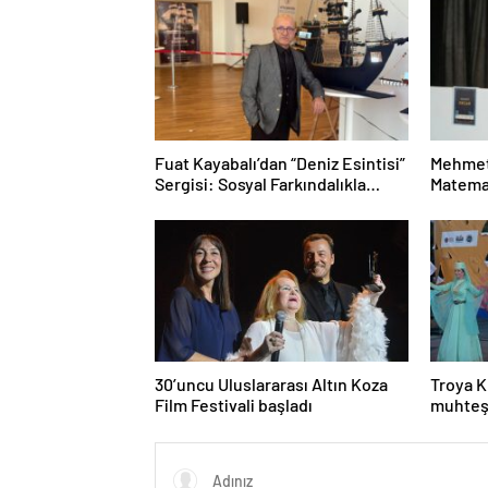
Fuat Kayabalı’dan “Deniz Esintisi”
Mehmet
Sergisi: Sosyal Farkındalıkla
Matemat
Sanat Buluşuyor
Mesele
30’uncu Uluslararası Altın Koza
Troya K
Film Festivali başladı
muhteş