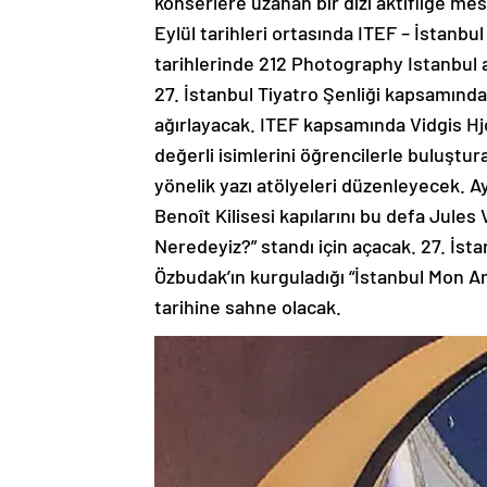
konserlere uzanan bir dizi aktifliğe mes
Eylül tarihleri ortasında ITEF – İstanbu
tarihlerinde 212 Photography Istanbul 
27. İstanbul Tiyatro Şenliği kapsamınd
ağırlayacak. ITEF kapsamında Vidgis Hj
değerli isimlerini öğrencilerle buluştu
yönelik yazı atölyeleri düzenleyecek. A
Benoît Kilisesi kapılarını bu defa Jule
Neredeyiz?” standı için açacak. 27. İst
Özbudak’ın kurguladığı “İstanbul Mon A
tarihine sahne olacak.