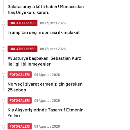
Galatasaray’a kötü haber! Monaco’dan
flaş Onyekuru kararı.
UNCATEGORİZED
09 Ağustos 2026
Trump’tan seçim sonrası ilk mülakat
UNCATEGORİZED
09 Ağustos 2026
Avusturya başbakanı Sebastian Kurz
ile ilgili bilinmeyenler
FOTO GALERİ
09 Ağustos 2026
Norveç’i ziyaret etmeniz için gereken
25 sebep
FOTO GALERİ
09 Ağustos 2026
Kış Alışverişlerinde Tasarruf Etmenin
Yolları
FOTO GALERİ
09 Ağustos 2026