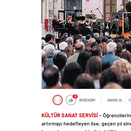
0
BEĞENDİM
ABONE OL
KÜLTÜR SANAT SERVİSİ –
Öğrencilerini
artırmayı hedefleyen lise, geçen yıl s