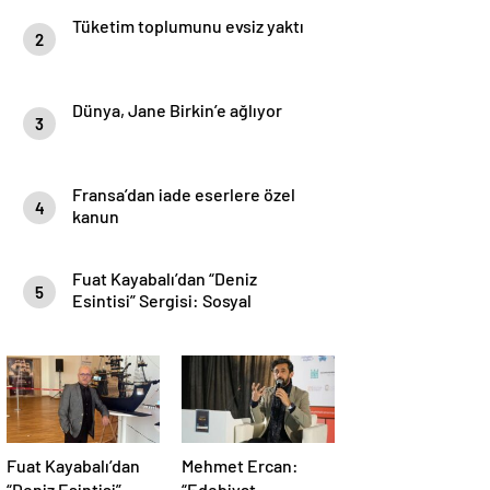
Tüketim toplumunu evsiz yaktı
2
Dünya, Jane Birkin’e ağlıyor
3
Fransa’dan iade eserlere özel
4
kanun
Fuat Kayabalı’dan “Deniz
5
Esintisi” Sergisi: Sosyal
Farkındalıkla Sanat Buluşuyor
Fuat Kayabalı’dan
Mehmet Ercan:
“Deniz Esintisi”
“Edebiyat