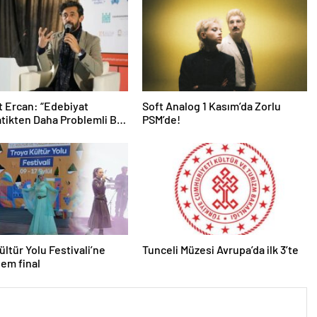
 Ercan: “Edebiyat
Soft Analog 1 Kasım’da Zorlu
ikten Daha Problemli Bir
PSM’de!
”
ültür Yolu Festivali’ne
Tunceli Müzesi Avrupa’da ilk 3’te
em final