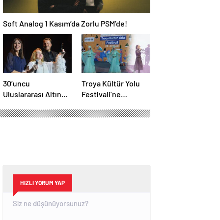
Soft Analog 1 Kasım’da Zorlu PSM’de!
30’uncu
Troya Kültür Yolu
Uluslararası Altın
Festivali’ne
Koza Film Festivali
muhteşem final
başladı
HIZLI YORUM YAP