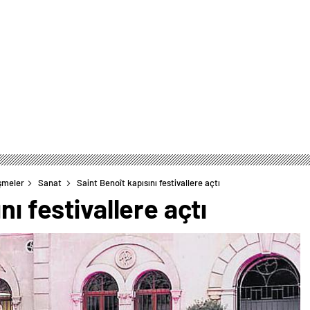
şmeler
Sanat
Saint Benoît kapısını festivallere açtı
nı festivallere açtı