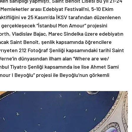
ken sahipliği yapmıştı. Saint Benoît Lisesi bu yıl 21-24
l Memleketler arası Edebiyat Festivali’ni, 5-10 Ekim
aktifliğini ve 25 Kasım’da İKSV tarafından düzenlenen
a gerçekleşecek “İstanbul Mon Amour” projesini
orth, Vladislav Bajac, Marec Sindelka üzere edebiyatın
racak Saint Benoît, şenlik kapsamında öğrencilere
yrıyeten 212 Fotoğraf Şenliği kapsamındaki tarihî Saint
s Verne’in dünyasından ilham alan “Where are we/
anbul Tiyatro Şenliği kapsamında ise lise Ahmet Sami
mour I Beyoğlu” projesi ile Beyoğlu’nun görkemli