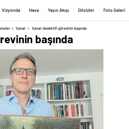
Vizyonda
Hava
Yayın Akışı
Dövizler
Foto Galeri
şmeler
Sanat
Sanat dedektifi görevinin başında
revinin başında