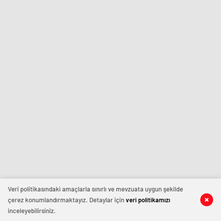
Veri politikasındaki amaçlarla sınırlı ve mevzuata uygun şekilde
çerez konumlandırmaktayız. Detaylar için
veri politikamızı
inceleyebilirsiniz.