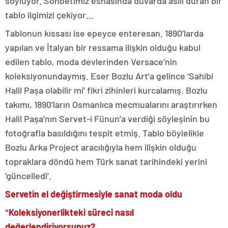
söylüyor. Sohbetimiz esnasında duvarda asılı duran bir
tablo ilgimizi çekiyor…
Tablonun kıssası ise epeyce enteresan. 1890’larda
yapılan ve İtalyan bir ressama ilişkin olduğu kabul
edilen tablo, moda devlerinden Versace’nin
koleksiyonundaymış. Eser Bozlu Art’a gelince ‘Sahibi
Halil Paşa olabilir mi’ fikri zihinleri kurcalamış. Bozlu
takımı, 1890’ların Osmanlıca mecmualarını araştırırken
Halil Paşa’nın Servet-i Fünun’a verdiği söyleşinin bu
fotoğrafla basıldığını tespit etmiş. Tablo böylelikle
Bozlu Arka Project aracılığıyla hem ilişkin olduğu
topraklara döndü hem Türk sanat tarihindeki yerini
‘güncelledi’.
Servetin el değiştirmesiyle sanat moda oldu
*
Koleksiyonerlikteki süreci nasıl
değerlendiriyorsunuz?