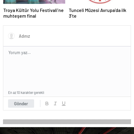
Troya Kültür Yolu Festivali’ne
Tunceli Müzesi Avrupa’da ilk
muhteşem final
3’te
En az 10 karakter gerekli
Gönder