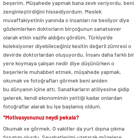
beşerim. Müşahede yapmak bana zevk veriyordu, beni
zenginleştirdiğini hissediyordum. Meslek
muvaffakiyetinin yanında o insanları ne besliyor diye
gözlemlerken doktorların birçoğunun sanatsever
olarak etkin vazife aldığını gördüm. Türkiye’de
koleksiyoner diyebileceğiniz kesitin değerli zümresi o
devirde doktorlardan oluşuyordu. İnsanı daha farklı bir
yere koymaya çalışan nedir diye düşünürken o
beşerlerle muhabbet etmek, müşahede yapmak,
okumak ve fotoğrafları görmek beni aniden
bu dünyanın içine attı. Sanatkarların atölyesine gidip
gelerek, kendi ekonomimin yettiği kadar onlardan
fotoğraflar alarak bu işe başlamış oldum.
*Motivasyonunuz neydi pekala?
Okumak ve görmek. O vakitler da yurt dışına çıkma
fırsatım olurdu. Seyahatlerimi uzatarak müzelere,