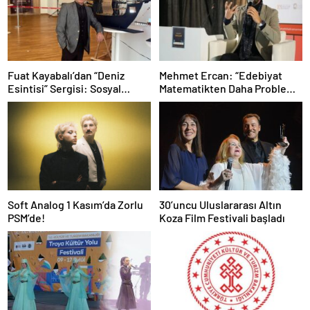
Fuat Kayabalı’dan “Deniz
Mehmet Ercan: “Edebiyat
Esintisi” Sergisi: Sosyal
Matematikten Daha Problemli
Farkındalıkla Sanat Buluşuyor
Bir Mesele”
Soft Analog 1 Kasım’da Zorlu
30’uncu Uluslararası Altın
PSM’de!
Koza Film Festivali başladı