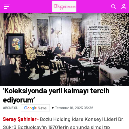
‘Koleksiyonda yerli kalmayı tercih
ediyorum’
Temmuz 16, 2023 05:36
ABONE OL
News
Seray Şahinler-
Bozlu Holding İdare Konseyi Lideri Dr.
Şükrü Bozluolcay’ın 1970’lerin sonunda şimdi tıp