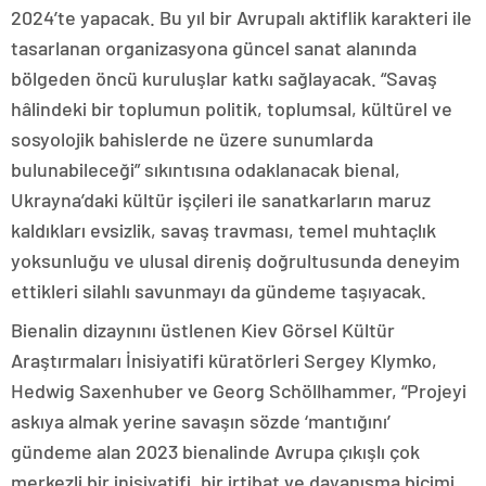
2024’te yapacak. Bu yıl bir Avrupalı aktiflik karakteri ile
tasarlanan organizasyona güncel sanat alanında
bölgeden öncü kuruluşlar katkı sağlayacak. “Savaş
hâlindeki bir toplumun politik, toplumsal, kültürel ve
sosyolojik bahislerde ne üzere sunumlarda
bulunabileceği” sıkıntısına odaklanacak bienal,
Ukrayna’daki kültür işçileri ile sanatkarların maruz
kaldıkları evsizlik, savaş travması, temel muhtaçlık
yoksunluğu ve ulusal direniş doğrultusunda deneyim
ettikleri silahlı savunmayı da gündeme taşıyacak.
Bienalin dizaynını üstlenen Kiev Görsel Kültür
Araştırmaları İnisiyatifi küratörleri Sergey Klymko,
Hedwig Saxenhuber ve Georg Schöllhammer, “Projeyi
askıya almak yerine savaşın sözde ‘mantığını’
gündeme alan 2023 bienalinde Avrupa çıkışlı çok
merkezli bir inisiyatifi, bir irtibat ve dayanışma biçimi