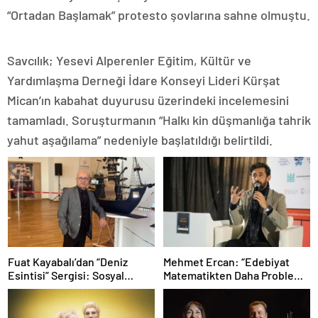
“Ortadan Başlamak” protesto şovlarına sahne olmuştu.
Savcılık; Yesevi Alperenler Eğitim, Kültür ve
Yardımlaşma Derneği İdare Konseyi Lideri Kürşat
Mican’ın kabahat duyurusu üzerindeki incelemesini
tamamladı. Soruşturmanın “Halkı kin düşmanlığa tahrik
yahut aşağılama” nedeniyle başlatıldığı belirtildi.
Fuat Kayabalı’dan “Deniz
Mehmet Ercan: “Edebiyat
Esintisi” Sergisi: Sosyal
Matematikten Daha Problemli
Farkındalıkla Sanat Buluşuyor
Bir Mesele”