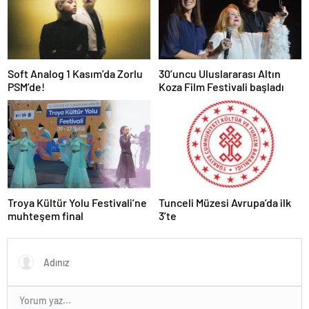
Soft Analog 1 Kasım’da Zorlu
30’uncu Uluslararası Altın
PSM’de!
Koza Film Festivali başladı
Troya Kültür Yolu Festivali’ne
Tunceli Müzesi Avrupa’da ilk
muhteşem final
3’te