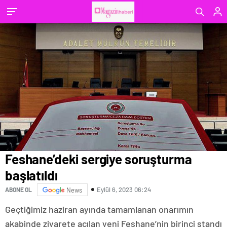
Feshane’deki sergiye soruşturma
başlatıldı
Eylül 6, 2023 06:24
ABONE OL
News
Geçtiğimiz haziran ayında tamamlanan onarımın
akabinde ziyarete açılan yeni Feshane’nin birinci standı