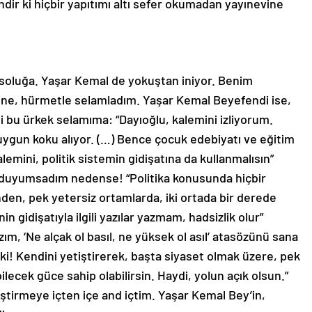
dir ki hiçbir yapıtımı altı sefer okumadan yayınevine
soluğa. Yaşar Kemal de yokuştan iniyor. Benim
ne, hürmetle selamladım. Yaşar Kemal Beyefendi ise,
di bu ürkek selamıma: “Dayıoğlu, kalemini izliyorum.
 uygun koku alıyor. (…) Bence çocuk edebiyatı ve eğitim
emini, politik sistemin gidişatına da kullanmalısın”
 duyumsadım nedense! “Politika konusunda hiçbir
nden, pek yetersiz ortamlarda, iki ortada bir derede
 gidişatıyla ilgili yazılar yazmam, hadsizlik olur”
zım, ‘Ne alçak ol basıl, ne yüksek ol asıl’ atasözünü sana
i! Kendini yetiştirerek, başta siyaset olmak üzere, pek
cek güce sahip olabilirsin. Haydi, yolun açık olsun.”
ştirmeye içten içe and içtim. Yaşar Kemal Bey’in,