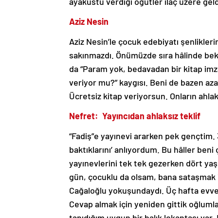
ayaküstü verdiği öğütler ilaç üzere gel
Aziz Nesin
Aziz Nesin’le çocuk edebiyatı şenlikleri
sakınmazdı. Önümüzde sıra hâlinde bekle
da “Param yok, bedavadan bir kitap imza
veriyor mu?” kaygısı. Beni de bazen aza
Ücretsiz kitap veriyorsun. Onların ahla
Nefret: Yayıncıdan ahlaksız teklif
“Fadiş”e yayınevi ararken pek gençtim. 
baktıklarını’ anlıyordum. Bu hâller ben
yayınevlerini tek tek gezerken dört y
gün, çocuklu da olsam, bana sataşmak i
Cağaloğlu yokuşundaydı. Üç hafta evve
Cevap almak için yeniden gittik oğlumla
tanıdığım uygun bir balık lokantası var.