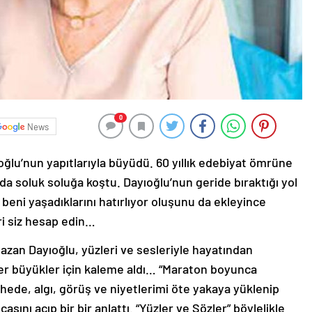
0
News
ğlu’nun yapıtlarıyla büyüdü. 60 yıllık edebiyat ömrüne
tada soluk soluğa koştu. Dayıoğlu’nun geride bıraktığı yol
ni yaşadıklarını hatırlıyor oluşunu da ekleyince
ri siz hesap edin…
azan Dayıoğlu, yüzleri ve sesleriyle hayatından
efer büyükler için kaleme aldı… “Maraton boyunca
ede, algı, görüş ve niyetlerimi öte yakaya yüklenip
nı açıp bir bir anlattı. “Yüzler ve Sözler” böylelikle