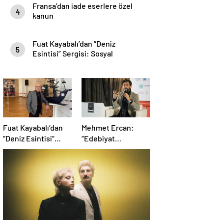
Fransa’dan iade eserlere özel
4
kanun
Fuat Kayabalı’dan “Deniz
5
Esintisi” Sergisi: Sosyal
Farkındalıkla Sanat Buluşuyor
Fuat Kayabalı’dan
Mehmet Ercan:
“Deniz Esintisi”
“Edebiyat
Sergisi: Sosyal
Matematikten Daha
Farkındalıkla Sanat
Problemli Bir
Buluşuyor
Mesele”