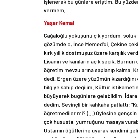
işlenerek bu günlere eriştim. Bu yüzden
vermem.
Yaşar Kemal
Cağaloğlu yokuşunu çıkıyordum, soluk 
gözümde o, İnce Memed’di. Çekine çeki
kırk yıllık dostmuşuz üzere karşılık ver
Lisanın ve kanıların açık seçik. Burnun
öğretim mevzularına saplanıp kalma. Kal
dedi. Ergen üzere yüzümün kızardığını
bilgiye sahip değilim. Kültür istikameti
büyüyerek bugünlere gelebildim. İdarenin
dedim. Sevinçli bir kahkaha patlattı: “Kı
öğretmediler mi? (…) Öylesine gençsin k
çok hususta, yumruğunu masaya vurabile
Ustamın öğütlerine uyarak kendimi geli