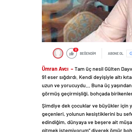
0
BEĞENDİM
ABONE OL
Ümran Avcı –
Tam üç nesil Gülten Dayıo
91 eser sığdırdı. Kendi deyişiyle altı kı
uzun ve yorucuydu… Buna üç yaşından be
görmüş geçirmişliği, bohçada birikenle
Şimdiye dek çocuklar ve büyükler için y
geçenleri, yolunun kesiştiklerini bu s
edindiğim, dünyaya ve beşere ait müşah
gitmek istemiyorum” diyerek ömür bohçası