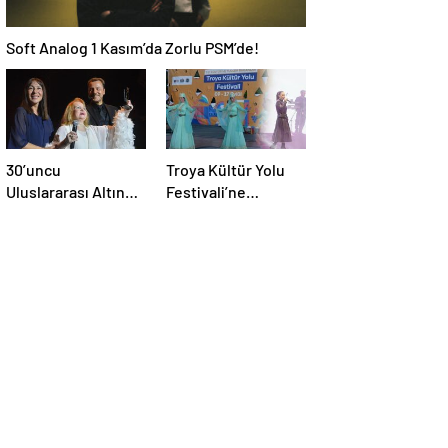
Soft Analog 1 Kasım’da Zorlu PSM’de!
30’uncu
Troya Kültür Yolu
Uluslararası Altın
Festivali’ne
Koza Film Festivali
muhteşem final
başladı