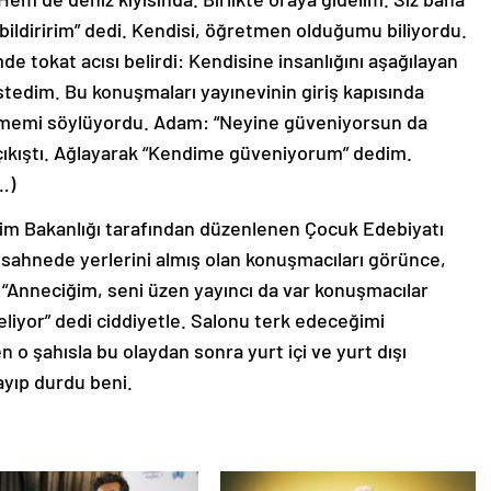
 bildiririm” dedi. Kendisi, öğretmen olduğumu biliyordu.
 tokat acısı belirdi: Kendisine insanlığını aşağılayan
stedim. Bu konuşmaları yayınevinin giriş kapısında
mememi söylüyordu. Adam: “Neyine güveniyorsun da
çıkıştı. Ağlayarak “Kendime güveniyorum” dedim.
(…)
tim Bakanlığı tarafından düzenlenen Çocuk Edebiyatı
sahnede yerlerini almış olan konuşmacıları görünce,
: “Anneciğim, seni üzen yayıncı da var konuşmacılar
liyor” dedi ciddiyetle. Salonu terk edeceğimi
 o şahısla bu olaydan sonra yurt içi ve yurt dışı
ayıp durdu beni.