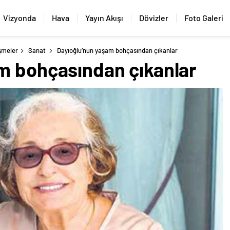
Vizyonda
Hava
Yayın Akışı
Dövizler
Foto Galeri
şmeler
Sanat
Dayıoğlu’nun yaşam bohçasından çıkanlar
m bohçasından çıkanlar