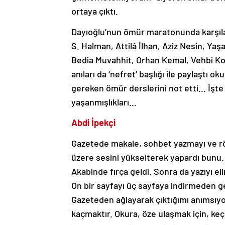
ortaya çıktı.
Dayıoğlu’nun ömür maratonunda karşılaşt
S. Halman, Attilâ İlhan, Aziz Nesin, 
Bedia Muvahhit, Orhan Kemal, Vehbi Koç
anıları da ‘nefret’ başlığı ile paylaştı
gereken ömür derslerini not etti… İşte 
yaşanmışlıkları…
Abdi İpekçi
Gazetede makale, sohbet yazmayı ve r
üzere sesini yükselterek yapardı bunu. 
Akabinde fırça geldi. Sonra da yazıyı e
On bir sayfayı üç sayfaya indirmeden 
Gazeteden ağlayarak çıktığımı anımsıyo
kaçmaktır. Okura, öze ulaşmak için, ke