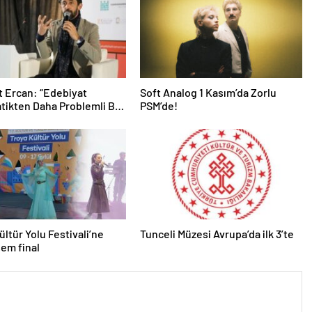
 Ercan: “Edebiyat
Soft Analog 1 Kasım’da Zorlu
ikten Daha Problemli Bir
PSM’de!
”
ültür Yolu Festivali’ne
Tunceli Müzesi Avrupa’da ilk 3’te
em final