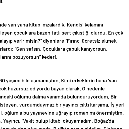
di.
nde yan yana kitap imzalardık. Kendisi kelamını
şen çocuklara bazen tatlı sert çıkıştığı olurdu. En çok
layıp verir misin?” diyenlere “Fırıncı ücretsiz ekmek
rlardı: “Sen safsın. Çocuklara çabuk kanıyorsun.
klarını bozuyorsun” kederi.
30 yaşımı bile aşmamıştım. Kimi erkeklerin bana ‘yan
i çok huzursuz ediyordu bayan olarak. O nedenle
aşındaki oğlumu daima yanımda bulunduruyordum. Bir
steyen, vurdumduymaz bir yayıncı çıktı karşıma. İş yeri
l, oğlumla bu yayınevine uğrayıp romanımı önermiştim.
. Yayıncı, “Vakit bulup kitabı okuyamadım. Boğaz’da
 Hem de deniz kıyısında. Birlikte oraya gidelim. Siz bana