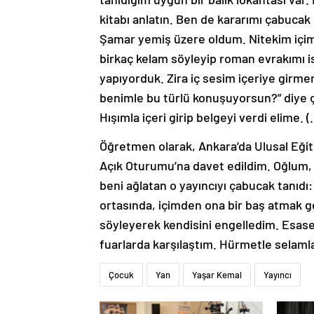
kitabı anlatın. Ben de kararımı çabucak
Şamar yemiş üzere oldum. Nitekim içimde
birkaç kelam söyleyip roman evrakımı i
yapıyorduk. Zira iç sesim içeriye gir
benimle bu türlü konuşuyorsun?” diye 
Hışımla içeri girip belgeyi verdi elime. 
Öğretmen olarak, Ankara’da Ulusal Eği
Açık Oturumu’na davet edildim. Oğlum, 
beni ağlatan o yayıncıyı çabucak tanıdı
ortasında, içimden ona bir baş atmak ge
söyleyerek kendisini engelledim. Esasen
fuarlarda karşılaştım. Hürmetle selaml
Çocuk
Yan
Yaşar Kemal
Yayıncı