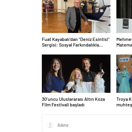
Fuat Kayabalı’dan “Deniz Esintisi”
Mehmet
Sergisi: Sosyal Farkındalıkla
Matemat
Sanat Buluşuyor
Mesele
30’uncu Uluslararası Altın Koza
Troya K
Film Festivali başladı
muhteş