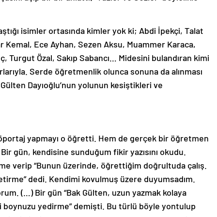
ığı isimler ortasında kimler yok ki; Abdi İpekçi, Talat
Yaşar Kemal, Ece Ayhan, Sezen Aksu, Muammer Karaca,
, Turgut Özal, Sakıp Sabancı… Midesini bulandıran kimi
 okurlarıyla. Serde öğretmenlik olunca sonuna da alınması
Gülten Dayıoğlu’nun yolunun kesiştikleri ve
öportaj yapmayı o öğretti. Hem de gerçek bir öğretmen
Bir gün, kendisine sunduğum fikir yazısını okudu.
lime verip “Bunun üzerinde, öğrettiğim doğrultuda çalış.
getirme” dedi. Kendimi kovulmuş üzere duyumsadım.
rum. (…) Bir gün “Bak Gülten, uzun yazmak kolaya
çi boynuzu yedirme” demişti. Bu türlü böyle yontulup