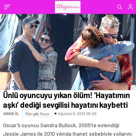
Ünlü oyuncuyu yıkan ölüm! ‘Hayatımın
aşkı’ dediği sevgilisi hayatını kaybetti
Ağustos 8, 2023 09:00
ABONE OL
News
Oscar’lı oyuncu Sandra Bullock, 2005’te evlendiği
Jessie James ile 2010 yılında ihanet sebebiyle yollarını