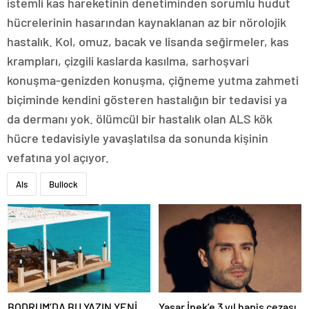
istemli kas hareketinin denetiminden sorumlu hudut
hücrelerinin hasarından kaynaklanan az bir nörolojik
hastalık. Kol, omuz, bacak ve lisanda seğirmeler, kas
krampları, çizgili kaslarda kasılma, sarhoşvari
konuşma-genizden konuşma, çiğneme yutma zahmeti
biçiminde kendini gösteren hastalığın bir tedavisi ya
da dermanı yok. ölümcül bir hastalık olan ALS kök
hücre tedavisiyle yavaşlatılsa da sonunda kişinin
vefatına yol açıyor.
Als
Bullock
BODRUM’DA BU YAZIN YENİ
Yaşar İpek’e 3 yıl hapis cezası