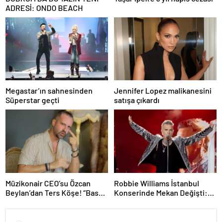
ADRESİ: ONDO BEACH
Megastar’ın sahnesinden
Jennifer Lopez malikanesini
Süperstar geçti
satışa çıkardı
Müzikonair CEO’su Özcan
Robbie Williams İstanbul
Beylan’dan Ters Köşe! “Bas
Konserinde Mekan Değişti:
Git” ile Müzik Kariyerine İlk
Heyecan Ataköy Marina’ya
Adımını Attı!
Taşındı!