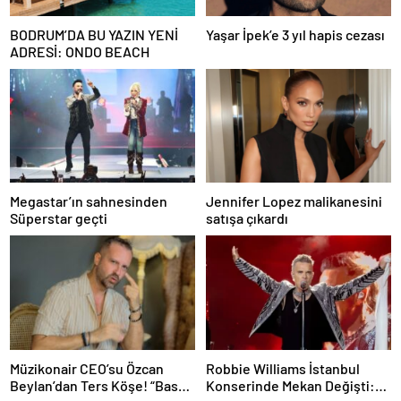
BODRUM’DA BU YAZIN YENİ
Yaşar İpek’e 3 yıl hapis cezası
ADRESİ: ONDO BEACH
Megastar’ın sahnesinden
Jennifer Lopez malikanesini
Süperstar geçti
satışa çıkardı
Müzikonair CEO’su Özcan
Robbie Williams İstanbul
Beylan’dan Ters Köşe! “Bas
Konserinde Mekan Değişti: