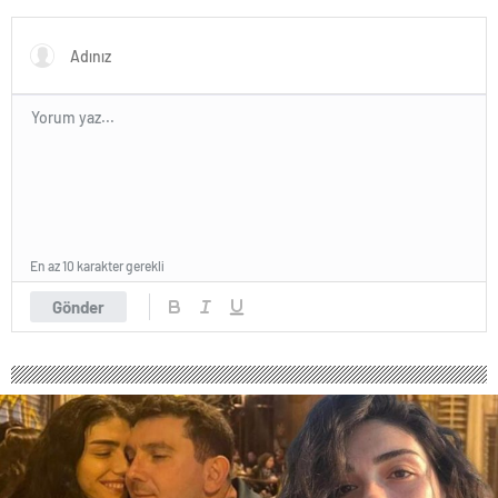
Git” ile Müzik Kariyerine İlk
Heyecan Ataköy Marina’ya
Adımını Attı!
Taşındı!
En az 10 karakter gerekli
Gönder