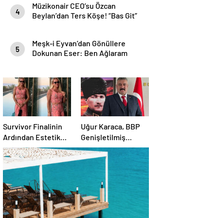
Müzikonair CEO’su Özcan
4
Beylan’dan Ters Köşe! “Bas Git”
ile Müzik Kariyerine İlk Adımını
Attı!
Meşk-i Eyvan’dan Gönüllere
5
Dokunan Eser: Ben Ağlaram
Survivor Finalinin
Uğur Karaca, BBP
Ardından Estetik
Genişletilmiş
Dokunuşuyla
Başkanlık
Gündemde
Divanı’nda görev
aldı