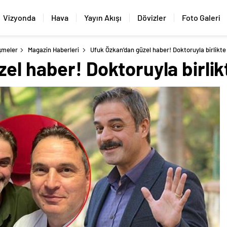
Vizyonda
Hava
Yayın Akışı
Dövizler
Foto Galeri
şmeler
Magazin Haberleri
Ufuk Özkan’dan güzel haber! Doktoruyla birlikte 
el haber! Doktoruyla birlik