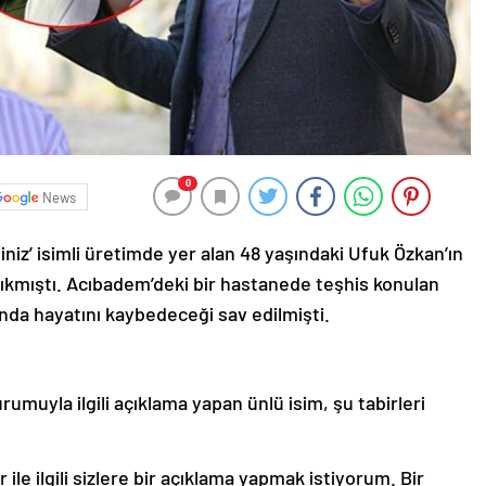
0
News
iz’ isimli üretimde yer alan 48 yaşındaki Ufuk Özkan’ın
ıkmıştı. Acıbadem’deki bir hastanede teşhis konulan
da hayatını kaybedeceği sav edilmişti.
umuyla ilgili açıklama yapan ünlü isim, şu tabirleri
le ilgili sizlere bir açıklama yapmak istiyorum. Bir