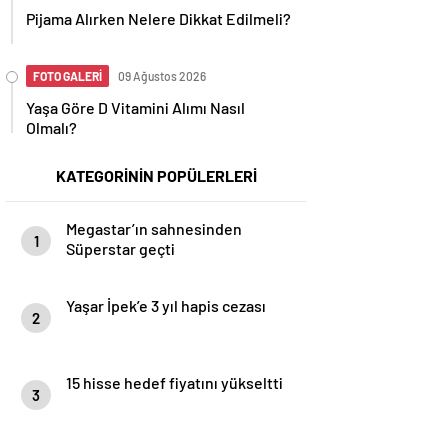
Pijama Alırken Nelere Dikkat Edilmeli?
FOTO GALERİ
09 Ağustos 2026
Yaşa Göre D Vitamini Alımı Nasıl
Olmalı?
KATEGORİNİN POPÜLERLERİ
Megastar’ın sahnesinden
1
Süperstar geçti
Yaşar İpek’e 3 yıl hapis cezası
2
15 hisse hedef fiyatını yükseltti
3