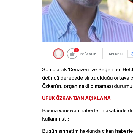
0
BEĞENDİM
ABONE OL
Son olarak ‘Cenazemize Beğenilen Geldin
üçüncü derecede siroz olduğu ortaya ç
Özkan’ın, organ nakli olmaması durumun
UFUK ÖZKAN’DAN AÇIKLAMA
Basına yansıyan haberlerin akabinde dur
kullanmıştı:
Bugün sıhhatim hakkında çıkan haberler i