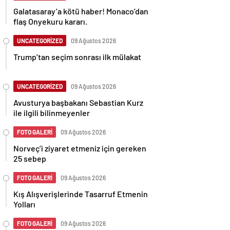
Galatasaray’a kötü haber! Monaco’dan
flaş Onyekuru kararı.
UNCATEGORİZED
09 Ağustos 2026
Trump’tan seçim sonrası ilk mülakat
UNCATEGORİZED
09 Ağustos 2026
Avusturya başbakanı Sebastian Kurz
ile ilgili bilinmeyenler
FOTO GALERİ
09 Ağustos 2026
Norveç’i ziyaret etmeniz için gereken
25 sebep
FOTO GALERİ
09 Ağustos 2026
Kış Alışverişlerinde Tasarruf Etmenin
Yolları
FOTO GALERİ
09 Ağustos 2026