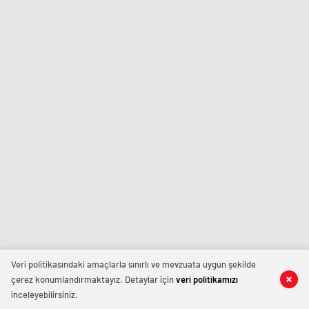
Veri politikasındaki amaçlarla sınırlı ve mevzuata uygun şekilde
çerez konumlandırmaktayız. Detaylar için
veri politikamızı
inceleyebilirsiniz.