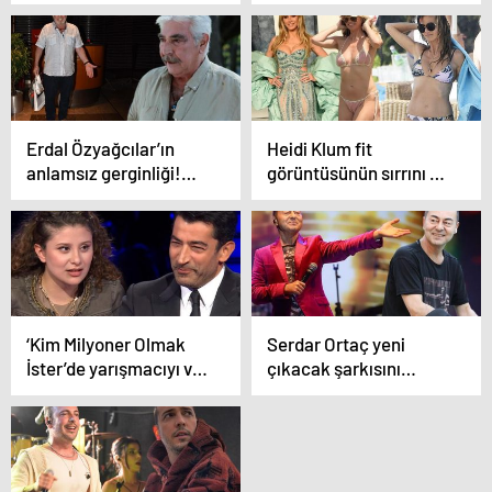
İşte 1 milyonluk soru
sormayın’
Erdal Özyağcılar’ın
Heidi Klum fit
anlamsız gerginliği!
görüntüsünün sırrını ve
‘Ayağımda terlik var,
uyguladığı diyeti
böyle çekmeyin’
paylaştı
‘Kim Milyoner Olmak
Serdar Ortaç yeni
İster’de yarışmacıyı ve
çıkacak şarkısını
Kenan İmirzalıoğlu’nu
duyurdu! Heyecansız
güldüren soru!
hali dikkat çekti