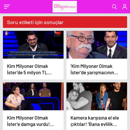
Soru etiketi için sonuçlar
Kim Milyoner Olmak
‘Kim Milyoner Olmak
İster’de 5 milyon TL
İster’de yarışmacının
değerindeki soru
joker hakkını kullandığı
açıldı!
soru gündem oldu
Kim Milyoner Olmak
Kamera karşısına el ele
İster’e damga vurdu!
çıktılar! ‘Bana evlilik