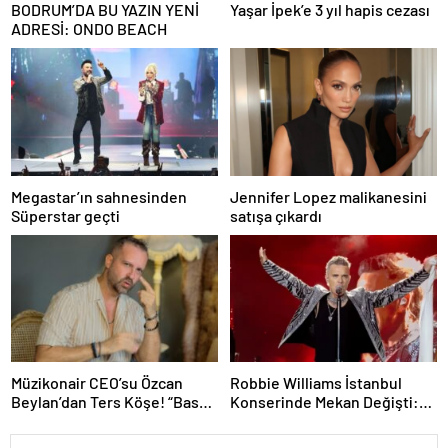
BODRUM’DA BU YAZIN YENİ
Yaşar İpek’e 3 yıl hapis cezası
ADRESİ: ONDO BEACH
Megastar’ın sahnesinden
Jennifer Lopez malikanesini
Süperstar geçti
satışa çıkardı
Müzikonair CEO’su Özcan
Robbie Williams İstanbul
Beylan’dan Ters Köşe! “Bas
Konserinde Mekan Değişti:
Git” ile Müzik Kariyerine İlk
Heyecan Ataköy Marina’ya
Adımını Attı!
Taşındı!