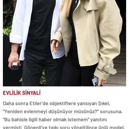
EVLİLİK SİNYALİ
Daha sonra Etiler’de objektiflere yansıyan Şıkel,
“Yeniden evlenmeyi düşünüyor müsünüz?” sorusuna,
“Bu bahisle ilgili haber olmak istemem” yanıtını
vermişti. Gönenli’ye tıpkı soru yöneltilince ünlü model,