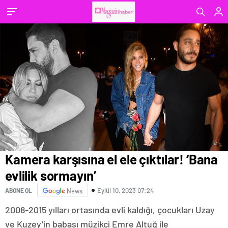
Kamera karşısına el ele çıktılar! ‘Bana
evlilik sormayın’
Eylül 10, 2023 07:24
ABONE OL
News
2008-2015 yılları ortasında evli kaldığı, çocukları Uzay
ve Kuzey’in babası müzikçi Emre Altuğ ile