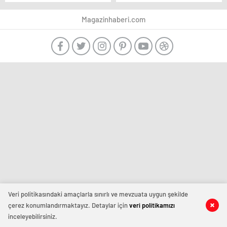
kilitledi! Mustafa kızını
seninle her gün farklı
son bir kez görmek
doğuyor
Magazinhaberi.com
istiyor
Veri politikasındaki amaçlarla sınırlı ve mevzuata uygun şekilde
çerez konumlandırmaktayız. Detaylar için
veri politikamızı
inceleyebilirsiniz.