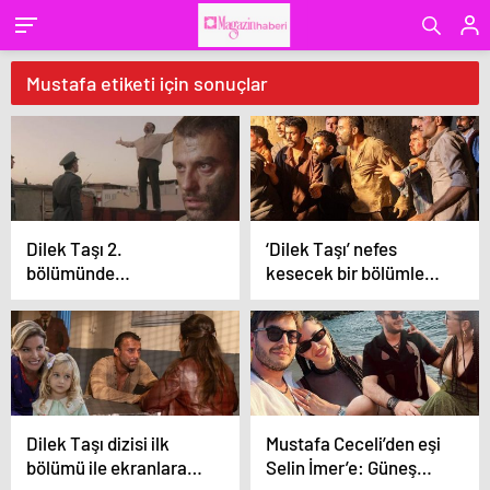
Mustafa etiketi için sonuçlar
Dilek Taşı 2.
‘Dilek Taşı’ nefes
bölümünde
kesecek bir bölümle
duygulandıran anlar!
ekrana geliyor! ‘Sen o
‘Ben Mustafa Yılmaz bu
kızını unut Mustafa’
adı unutmayın’
Dilek Taşı dizisi ilk
Mustafa Ceceli’den eşi
bölümü ile ekranlara
Selin İmer’e: Güneş