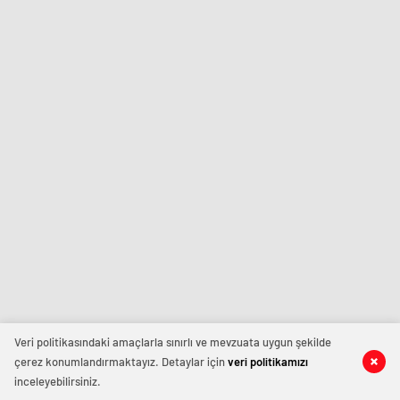
Veri politikasındaki amaçlarla sınırlı ve mevzuata uygun şekilde
çerez konumlandırmaktayız. Detaylar için
veri politikamızı
inceleyebilirsiniz.