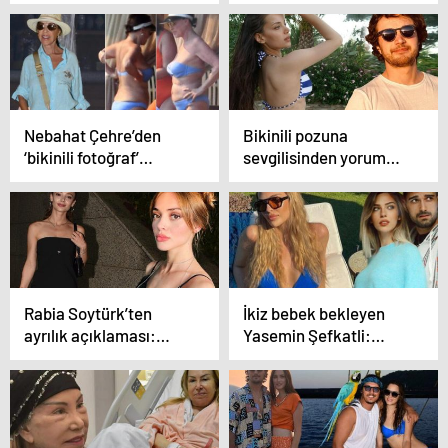
yaptı
Tatlıses’ten ilk
paylaşım!
Nebahat Çehre’den
Bikinili pozuna
‘bikinili fotoğraf’
sevgilisinden yorum
açıklaması
gecikmedi: Çok
güzelsin aşkım,
silsene!
Rabia Soytürk’ten
İkiz bebek bekleyen
ayrılık açıklaması:
Yasemin Şefkatli:
Hayat koşturması
Hamileliğim zor
içinde birbirimizi
geçiyor
unutabiliriz!