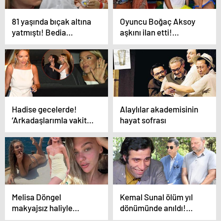
81 yaşında bıçak altına
Oyuncu Boğaç Aksoy
yatmıştı! Bedia
aşkını ilan etti!
Akartürk estetik
‘Sevdiğim kadın’
sonrası ilk kez sahnede
Hadise gecelerde!
Alaylılar akademisinin
‘Arkadaşlarımla vakit
hayat sofrası
geçirdim’
Melisa Döngel
Kemal Sunal ölüm yıl
makyajsız haliyle
dönümünde anıldı!
büyüledi! ‘Estetiğe
‘Doğum gününe