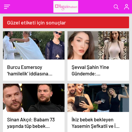
Güzel etiketi için sonuçlar
Burcu Esmersoy
Şevval Şahin Yine
‘hamilelik’ iddiasına
Gündemde:
son noktayı koydu!
Transparan Elbisesi ile
Işık Saçtı!
Sinan Akçıl: Babam 73
İkiz bebek bekleyen
yaşında tüp bebek
Yasemin Şefkatli ve İdo