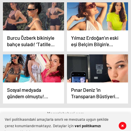
hayır’
müzesini
yetiştirecekler’
Burcu Özberk bikiniyle
Yılmaz Erdoğan’ın eski
bahçe suladı! ‘Tatiller
eşi Belçim Bilgin’e
hep güzeldir’
‘evlilik’ sorusu!
Sosyal medyada
Pınar Deniz ‘in
gündem olmuştu!
Transparan Büstiyeri
Demet Özdemir tatil
Çok Beğenildi…
fotoğrafları hakkında
Magazinhaberi.com
konuştu
Veri politikasındaki amaçlarla sınırlı ve mevzuata uygun şekilde
çerez konumlandırmaktayız. Detaylar için
veri politikamızı