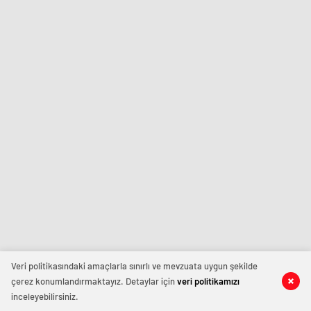
Veri politikasındaki amaçlarla sınırlı ve mevzuata uygun şekilde
çerez konumlandırmaktayız. Detaylar için
veri politikamızı
inceleyebilirsiniz.