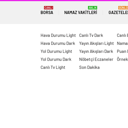
CANLI
ANLIK
GÜNLÜ
BORSA
NAMAZ VAKITLERI
GAZETELE
Hava Durumu Light
Canlı Tv Dark
Canlı
Hava Durumu Dark
Yayın Akışları Light
Namaz
Yol Durumu Light
Yayın Akışları Dark
Puan
Yol Durumu Dark
Nöbetçi Eczaneler
Örnek
Canlı Tv Light
Son Dakika