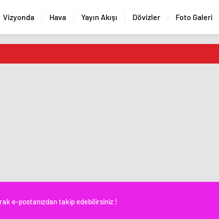
Vizyonda
Hava
Yayın Akışı
Dövizler
Foto Galeri
rak e-postanızdan takip edebilirsiniz !