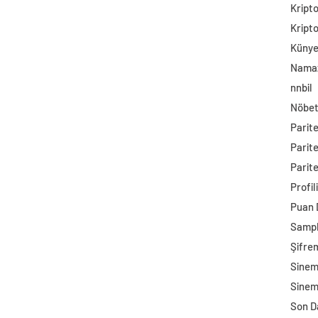
Kript
Kript
Küny
Namaz
nnbil
Nöbet
Parit
Parit
Parite
Profil
Puan
Sampl
Şifre
Sine
Sinem
Son D