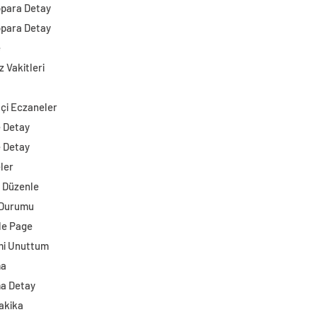
opara Detay
opara Detay
e
 Vakitleri
çi Eczaneler
e Detay
e Detay
ler
i Düzenle
 Durumu
e Page
mi Unuttum
ma
a Detay
akika