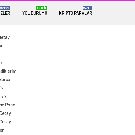
KONOMİ
TRAFİK
CANLI
TELER
YOL DURUMU
KRIPTO PARALAR
Detay
ar
ar
diklerim
 Borsa
Tv
Tv 2
me Page
 Detay
 Detay
er