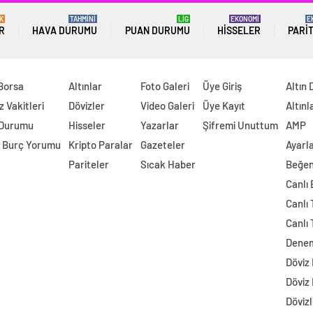
K
TAHMİNİ
LİG
EKONOMİ
E
R
HAVA DURUMU
PUAN DURUMU
HISSELER
PARI
 Borsa
Altınlar
Foto Galeri
Üye Giriş
Altın 
 Vakitleri
Dövizler
Video Galeri
Üye Kayıt
Altınl
 Durumu
Hisseler
Yazarlar
Şifremi Unuttum
AMP
 Burç Yorumu
Kripto Paralar
Gazeteler
Ayarl
Pariteler
Sıcak Haber
Beğen
Canlı
Canlı 
Canlı 
Dene
Döviz
Döviz
Dövizl