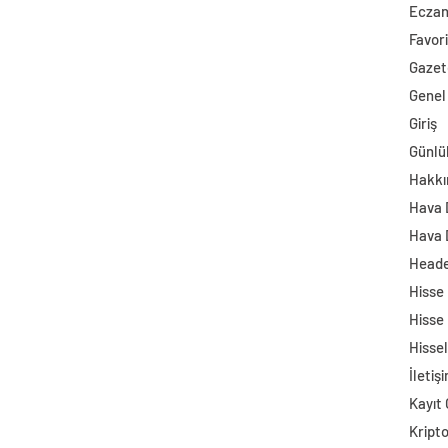
Ecza
Favori
Gazet
Genel
Giriş
Günlü
Hakkı
Hava
Hava 
Head
Hisse
Hisse
Hisse
İletiş
Kayıt 
Kript