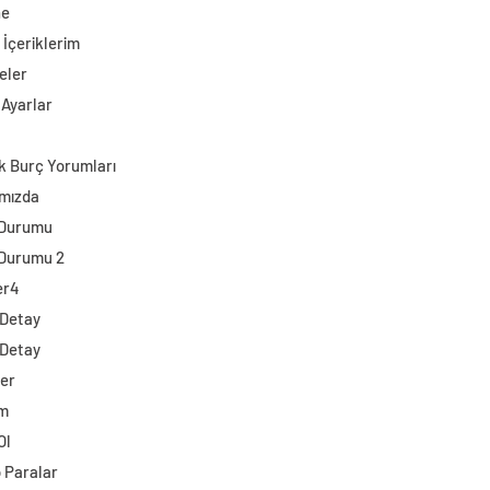
ne
 İçeriklerim
eler
 Ayarlar
k Burç Yorumları
mızda
 Durumu
Durumu 2
er4
 Detay
 Detay
ler
im
Ol
o Paralar