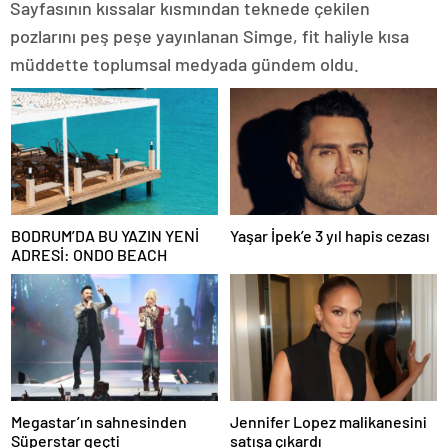
Sayfasının kıssalar kısmından teknede çekilen
pozlarını peş peşe yayınlanan Simge, fit haliyle kısa
müddette toplumsal medyada gündem oldu.
BODRUM’DA BU YAZIN YENİ
Yaşar İpek’e 3 yıl hapis cezası
ADRESİ: ONDO BEACH
Megastar’ın sahnesinden
Jennifer Lopez malikanesini
Süperstar geçti
satışa çıkardı