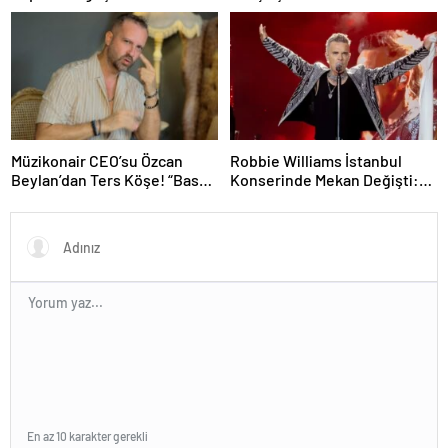
Müzikonair CEO’su Özcan
Robbie Williams İstanbul
Beylan’dan Ters Köşe! “Bas
Konserinde Mekan Değişti:
Git” ile Müzik Kariyerine İlk
Heyecan Ataköy Marina’ya
Adımını Attı!
Taşındı!
En az 10 karakter gerekli