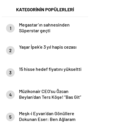
KATEGORİNİN POPÜLERLERİ
Megastar’ın sahnesinden
1
Süperstar geçti
Yaşar İpek’e 3 yıl hapis cezası
2
15 hisse hedef fiyatını yükseltti
3
Müzikonair CEO’su Özcan
4
Beylan’dan Ters Köşe! “Bas Git”
ile Müzik Kariyerine İlk Adımını
Attı!
Meşk-i Eyvan’dan Gönüllere
5
Dokunan Eser: Ben Ağlaram