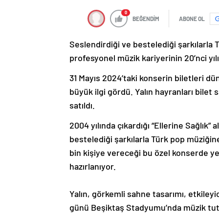
0
BEĞENDİM
ABONE OL
Seslendirdiği ve bestelediği şarkılarla
profesyonel müzik kariyerinin 20’nci y
31 Mayıs 2024’taki konserin biletleri dü
büyük ilgi gördü. Yalın hayranları bilet sa
satıldı.
2004 yılında çıkardığı “Ellerine Sağlı
bestelediği şarkılarla Türk pop müziğin
bin kişiye vereceği bu özel konserde ye
hazırlanıyor.
Yalın, görkemli sahne tasarımı, etkileyi
günü Beşiktaş Stadyumu’nda müzik tutk