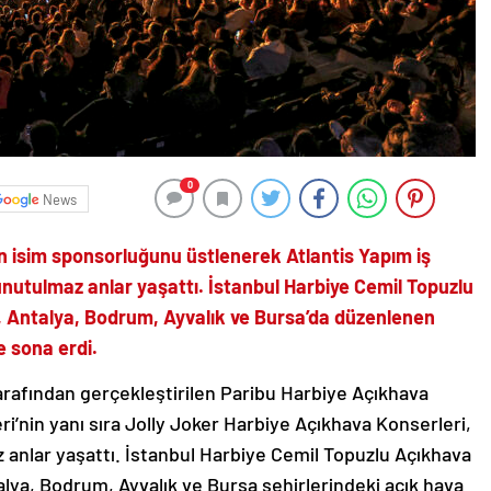
0
News
n isim sponsorluğunu üstlenerek Atlantis Yapım iş
unutulmaz anlar yaşattı. İstanbul Harbiye Cemil Topuzlu
r, Antalya, Bodrum, Ayvalık ve Bursa’da düzenlenen
e sona erdi.
tarafından gerçekleştirilen Paribu Harbiye Açıkhava
i’nin yanı sıra Jolly Joker Harbiye Açıkhava Konserleri,
anlar yaşattı. İstanbul Harbiye Cemil Topuzlu Açıkhava
lya, Bodrum, Ayvalık ve Bursa şehirlerindeki açık hava