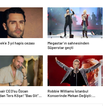
ek’e 3 yıl hapis cezası
Megastar’ın sahnesinden
Süperstar geçti
air CEO’su Özcan
Robbie Williams İstanbul
dan Ters Köşe! “Bas Git”
Konserinde Mekan Değişti:
k Kariyerine İlk Adımını
Heyecan Ataköy Marina’ya
Taşındı!