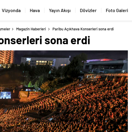
Vizyonda
Hava
Yayın Akışı
Dövizler
Foto Galeri
şmeler
Magazin Haberleri
Paribu Açıkhava Konserleri sona erdi
nserleri sona erdi