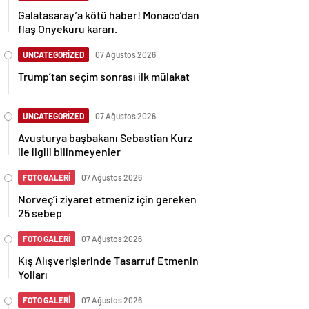
Galatasaray’a kötü haber! Monaco’dan
flaş Onyekuru kararı.
UNCATEGORİZED
07 Ağustos 2026
Trump’tan seçim sonrası ilk mülakat
UNCATEGORİZED
07 Ağustos 2026
Avusturya başbakanı Sebastian Kurz
ile ilgili bilinmeyenler
FOTO GALERİ
07 Ağustos 2026
Norveç’i ziyaret etmeniz için gereken
25 sebep
FOTO GALERİ
07 Ağustos 2026
Kış Alışverişlerinde Tasarruf Etmenin
Yolları
FOTO GALERİ
07 Ağustos 2026