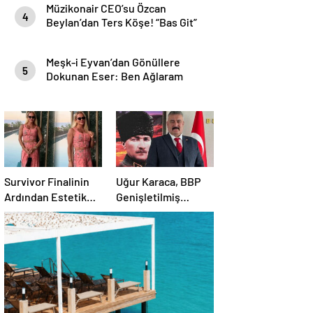
Müzikonair CEO’su Özcan
4
Beylan’dan Ters Köşe! “Bas Git”
ile Müzik Kariyerine İlk Adımını
Attı!
Meşk-i Eyvan’dan Gönüllere
5
Dokunan Eser: Ben Ağlaram
Survivor Finalinin
Uğur Karaca, BBP
Ardından Estetik
Genişletilmiş
Dokunuşuyla
Başkanlık
Gündemde
Divanı’nda görev
aldı