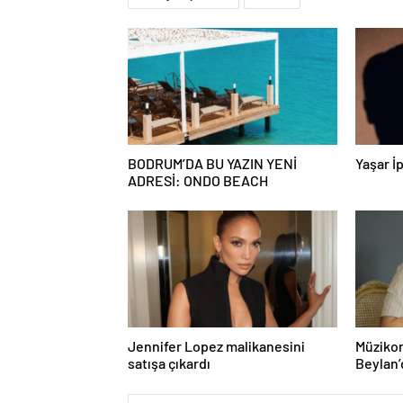
BODRUM’DA BU YAZIN YENİ
Yaşar İp
ADRESİ: ONDO BEACH
Jennifer Lopez malikanesini
Müzikon
satışa çıkardı
Beylan’
ile Müzi
Attı!