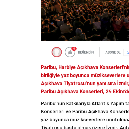
0
BEĞENDİM
ABONE OL
Paribu, Harbiye Açıkhava Konserleri’ni
birliğiyle yaz boyunca müzikseverlere 
Açıkhava Tiyatrosu’nun yanı sıra İzmi
Paribu Açıkhava Konserleri, 24 Ekim’d
Paribu’nun katkılarıyla Atlantis Yapım 
Konserleri ve Paribu Açıkhava Konserler
yaz boyunca müzikseverlere unutulmaz 
Tiyatrosu başta olmak üzere İzmir, Anta