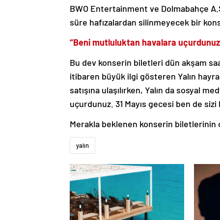
BWO Entertainment ve Dolmabahçe A.Ş. 
süre hafızalardan silinmeyecek bir kon
“
Beni mutluluktan havalara uçurdunuz
Bu dev konserin biletleri dün akşam saa
itibaren büyük ilgi gösteren Yalın hayranla
satışına ulaşılırken, Yalın da sosyal m
uçurdunuz. 31 Mayıs gecesi ben de sizi 
Merakla beklenen konserin biletlerinin
yalın