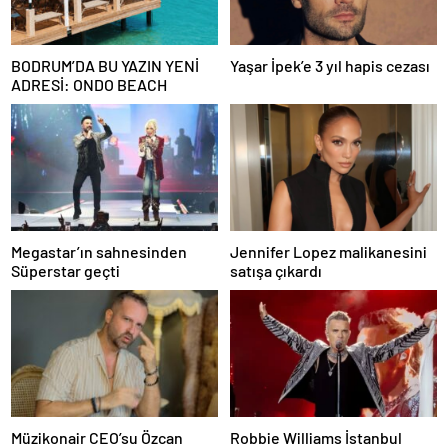
BODRUM’DA BU YAZIN YENİ
Yaşar İpek’e 3 yıl hapis cezası
ADRESİ: ONDO BEACH
Megastar’ın sahnesinden
Jennifer Lopez malikanesini
Süperstar geçti
satışa çıkardı
Müzikonair CEO’su Özcan
Robbie Williams İstanbul