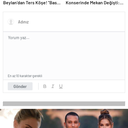
Beylan’dan Ters Köşe! “Bas
Konserinde Mekan Değişti:
Git” ile Müzik Kariyerine İlk
Heyecan Ataköy Marina’ya
Adımını Attı!
Taşındı!
En az 10 karakter gerekli
Gönder