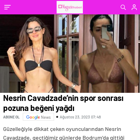
Nesrin Cavadzade’nin spor sonrası
pozuna beğeni yağdı
Ağustos 23, 2023 07:48
ABONE OL
News
Güzelleğiyle dikkat çeken oyuncularından Nesrin
Cavadzade, geçtiğimiz günlerde Bodrum’da gittiği