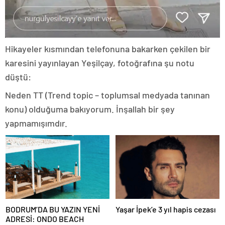
Hikayeler kısmından telefonuna bakarken çekilen bir
karesini yayınlayan Yeşilçay, fotoğrafına şu notu
düştü:
Neden TT (Trend topic – toplumsal medyada tanınan
konu) olduğuma bakıyorum. İnşallah bir şey
yapmamışımdır.
BODRUM’DA BU YAZIN YENİ
Yaşar İpek’e 3 yıl hapis cezası
ADRESİ: ONDO BEACH