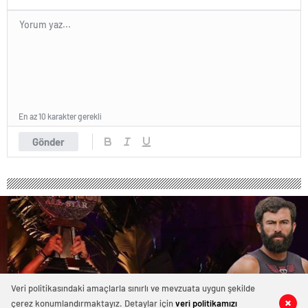
En az 10 karakter gerekli
Gönder
Veri politikasındaki amaçlarla sınırlı ve mevzuata uygun şekilde
çerez konumlandırmaktayız. Detaylar için
veri politikamızı
0
0
0
0