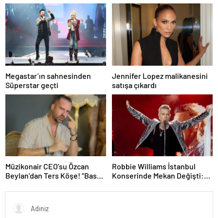
Megastar’ın sahnesinden
Jennifer Lopez malikanesini
Süperstar geçti
satışa çıkardı
Müzikonair CEO’su Özcan
Robbie Williams İstanbul
Beylan’dan Ters Köşe! “Bas
Konserinde Mekan Değişti:
Git” ile Müzik Kariyerine İlk
Heyecan Ataköy Marina’ya
Adımını Attı!
Taşındı!