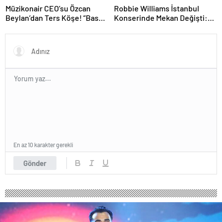
Müzikonair CEO’su Özcan
Robbie Williams İstanbul
Beylan’dan Ters Köşe! “Bas
Konserinde Mekan Değişti:
Git” ile Müzik Kariyerine İlk
Heyecan Ataköy Marina’ya
Adımını Attı!
Taşındı!
En az 10 karakter gerekli
Gönder