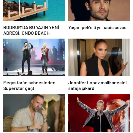
BODRUM’DA BU YAZIN YENİ
Yaşar İpek’e 3 yıl hapis cezası
ADRESİ: ONDO BEACH
Megastar’ın sahnesinden
Jennifer Lopez malikanesini
Süperstar geçti
satışa çıkardı