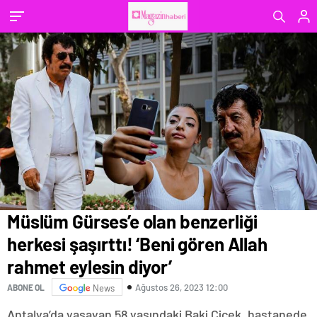
diyor’
Müslüm Gürses’e olan benzerliği
herkesi şaşırttı! ‘Beni gören Allah
rahmet eylesin diyor’
Ağustos 26, 2023 12:00
ABONE OL
News
Antalya’da yaşayan 58 yaşındaki Baki Çiçek, hastanede