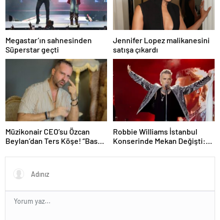
Megastar’ın sahnesinden
Jennifer Lopez malikanesini
Süperstar geçti
satışa çıkardı
Müzikonair CEO’su Özcan
Robbie Williams İstanbul
Beylan’dan Ters Köşe! “Bas
Konserinde Mekan Değişti:
Git” ile Müzik Kariyerine İlk
Heyecan Ataköy Marina’ya
Adımını Attı!
Taşındı!