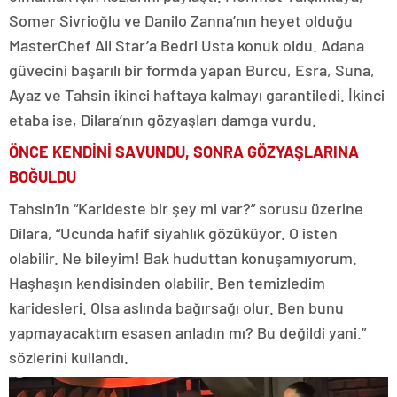
Somer Sivrioğlu ve Danilo Zanna’nın heyet olduğu
MasterChef All Star’a Bedri Usta konuk oldu. Adana
güvecini başarılı bir formda yapan Burcu, Esra, Suna,
Ayaz ve Tahsin ikinci haftaya kalmayı garantiledi. İkinci
etaba ise, Dilara’nın gözyaşları damga vurdu.
ÖNCE KENDİNİ SAVUNDU, SONRA GÖZYAŞLARINA
BOĞULDU
Tahsin’in “Karideste bir şey mi var?” sorusu üzerine
Dilara, “Ucunda hafif siyahlık gözüküyor. O isten
olabilir. Ne bileyim! Bak huduttan konuşamıyorum.
Haşhaşın kendisinden olabilir. Ben temizledim
karidesleri. Olsa aslında bağırsağı olur. Ben bunu
yapmayacaktım esasen anladın mı? Bu değildi yani.”
sözlerini kullandı.