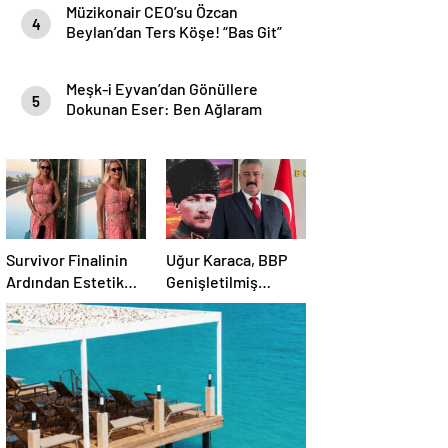
Müzikonair CEO’su Özcan
4
Beylan’dan Ters Köşe! “Bas Git”
ile Müzik Kariyerine İlk Adımını
Attı!
Meşk-i Eyvan’dan Gönüllere
5
Dokunan Eser: Ben Ağlaram
Survivor Finalinin
Uğur Karaca, BBP
Ardından Estetik
Genişletilmiş
Dokunuşuyla
Başkanlık
Gündemde
Divanı’nda görev
aldı