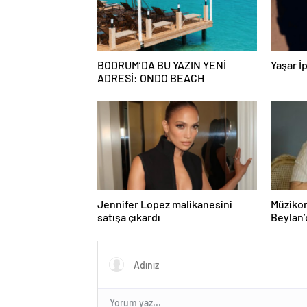
BODRUM’DA BU YAZIN YENİ
Yaşar İp
ADRESİ: ONDO BEACH
Jennifer Lopez malikanesini
Müzikon
satışa çıkardı
Beylan’
ile Müzi
Attı!