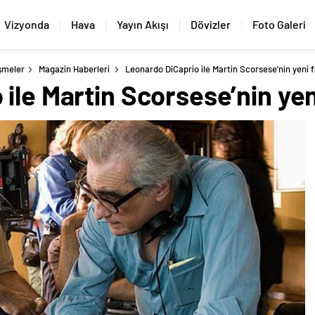
Vizyonda
Hava
Yayın Akışı
Dövizler
Foto Galeri
şmeler
Magazin Haberleri
Leonardo DiCaprio ile Martin Scorsese’nin yeni fi
le Martin Scorsese’nin yeni 