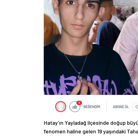
0
BEĞENDİM
ABONE OL
Hatay’ın Yayladağ ilçesinde doğup büy
fenomen haline gelen 19 yaşındaki Ta