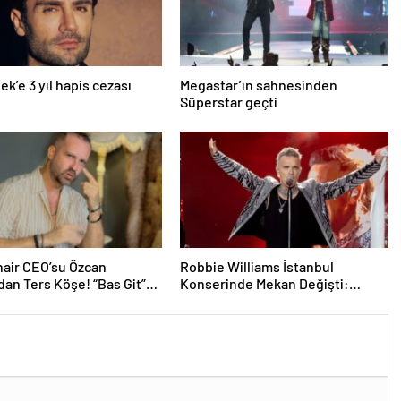
ek’e 3 yıl hapis cezası
Megastar’ın sahnesinden
Süperstar geçti
air CEO’su Özcan
Robbie Williams İstanbul
dan Ters Köşe! “Bas Git”
Konserinde Mekan Değişti:
k Kariyerine İlk Adımını
Heyecan Ataköy Marina’ya
Taşındı!