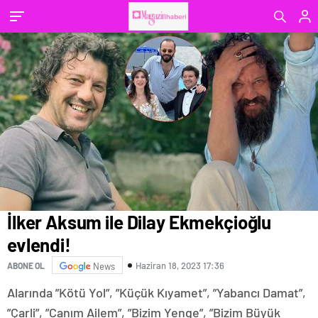
İlker Aksum ile Dilay Ekmekçioğlu
evlendi!
Haziran 18, 2023 17:36
ABONE OL
News
Alarında ”Kötü Yol”, ”Küçük Kıyamet”, ”Yabancı Damat”,
”Çarli”, ”Canım Ailem”, ”Bizim Yenge”, ”Bizim Büyük