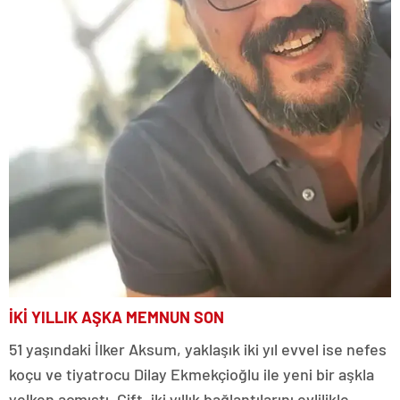
İKİ YILLIK AŞKA MEMNUN SON
51 yaşındaki İlker Aksum, yaklaşık iki yıl evvel ise nefes
koçu ve tiyatrocu Dilay Ekmekçioğlu ile yeni bir aşkla
yelken açmıştı. Çift, iki yıllık bağlantılarını evlilikle