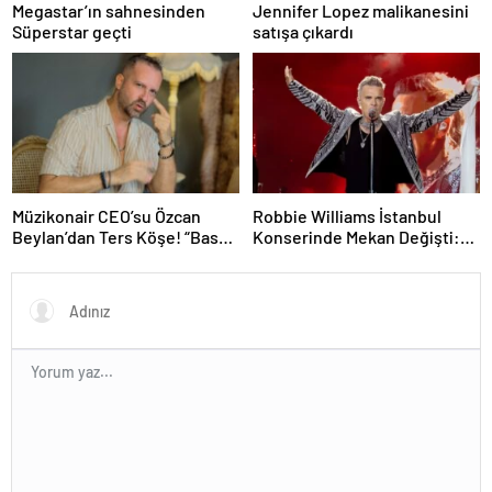
Megastar’ın sahnesinden
Jennifer Lopez malikanesini
Süperstar geçti
satışa çıkardı
Müzikonair CEO’su Özcan
Robbie Williams İstanbul
Beylan’dan Ters Köşe! “Bas
Konserinde Mekan Değişti:
Git” ile Müzik Kariyerine İlk
Heyecan Ataköy Marina’ya
Adımını Attı!
Taşındı!